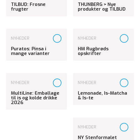
TILBUD: Frosne
THUNBERG > Nye
frugter
produkter og TILBUD
NYHEDER
NYHEDER
Puratos: Pinsa i
HM Rugbrøds
mange varianter
opskrifter
NYHEDER
NYHEDER
MultiLine: Emballage
Lemonade, Is-Matcha
til is og kolde drikke
& Is-te
2026
NYHEDER
NY Stenformalet