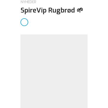
NYHEDER
SpireVip Rugbrød 🌱