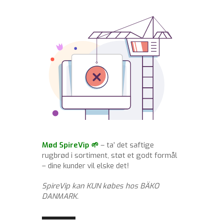
Mød SpireVip 🌱
– ta’ det saftige
rugbrød i sortiment, støt et godt formål
– dine kunder vil elske det!
SpireVip kan KUN købes hos BÄKO
DANMARK.