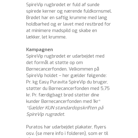
SpireVip rugbrødet er fuld af sunde
spirede kerner og nærende fuldkornsmel.
Brødet har en saftig krumme med lang
holdbarhed og er lavet med restbrød for
at minimere madspild og skabe en
lækker, let krumme.
Kampagnen
SpireVip rugbrødet er udarbejdet med
det formål at støtte op om
Børnecancerfonden. Velkommen på
SpireVip holdet – her gælder følgende:
Pr. kg Easy Puravita SpireVip du bruger,
støtter du Børnecancerfonden med 5,75
kr. Pr. færdigbagt brød støtter dine
kunder Børnecancerfonden med 1kr*
*Gælder KUN standardopskriften på
SpireVip rugrødet.
Puratos har udarbejdet plakater, flyers
osv. (se mere info i folderen), som er til