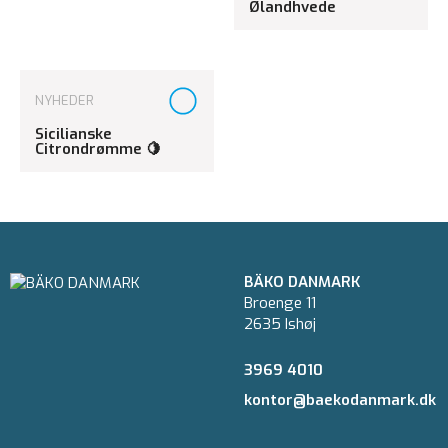
Ølandhvede
NYHEDER
Sicilianske
Citrondrømme 🍋
BÄKO DANMARK
Broenge 11
2635 Ishøj
3969 4010
kontor@baekodanmark.dk