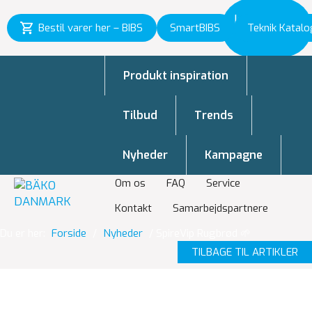
Inspiration
Bestil varer her – BIBS
SmartBIBS
Teknik Katalo
til vækst
Produkt inspiration
Tilbud
Trends
Nyheder
Kampagne
Om os
FAQ
Service
Kontakt
Samarbejdspartnere
Du er her:
Forside
/
Nyheder
/
SpireVip Rugbrød 🌱
TILBAGE TIL ARTIKLER