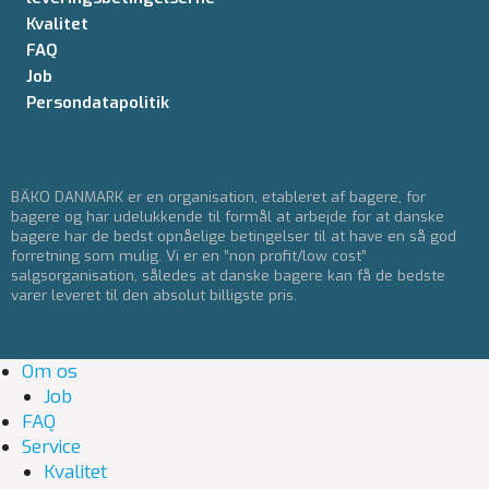
Kvalitet
FAQ
Job
Persondatapolitik
BÄKO DANMARK er en organisation, etableret af bagere, for
bagere og har udelukkende til formål at arbejde for at danske
bagere har de bedst opnåelige betingelser til at have en så god
forretning som mulig. Vi er en ”non profit/low cost”
salgsorganisation, således at danske bagere kan få de bedste
varer leveret til den absolut billigste pris.
Om os
Job
FAQ
Service
Kvalitet