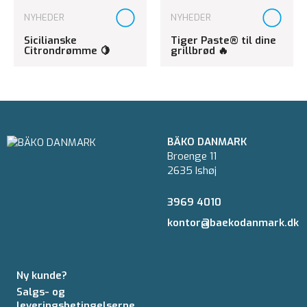
NYHEDER
NYHEDER
Sicilianske
Tiger Paste® til dine
Citrondrømme 🍋
grillbrød 🔥
BÄKO DANMARK
Broenge 11
2635 Ishøj
3969 4010
kontor@baekodanmark.dk
Ny kunde?
Salgs- og
leveringsbetingelserne