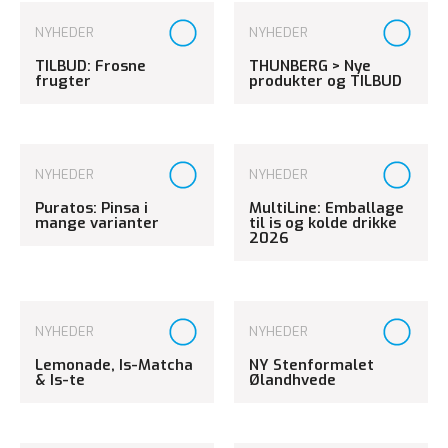
NYHEDER
NYHEDER
TILBUD: Frosne
THUNBERG > Nye
frugter
produkter og TILBUD
NYHEDER
NYHEDER
Puratos: Pinsa i
MultiLine: Emballage
mange varianter
til is og kolde drikke
2026
NYHEDER
NYHEDER
Lemonade, Is-Matcha
NY Stenformalet
& Is-te
Ølandhvede