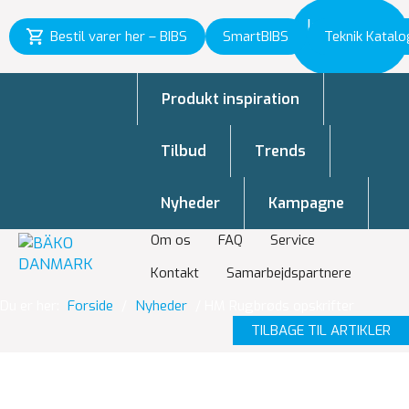
Inspiration
Bestil varer her – BIBS
SmartBIBS
Teknik Katalo
til vækst
Produkt inspiration
Tilbud
Trends
Nyheder
Kampagne
Om os
FAQ
Service
Kontakt
Samarbejdspartnere
Du er her:
Forside
/
Nyheder
/
HM Rugbrøds opskrifter
TILBAGE TIL ARTIKLER