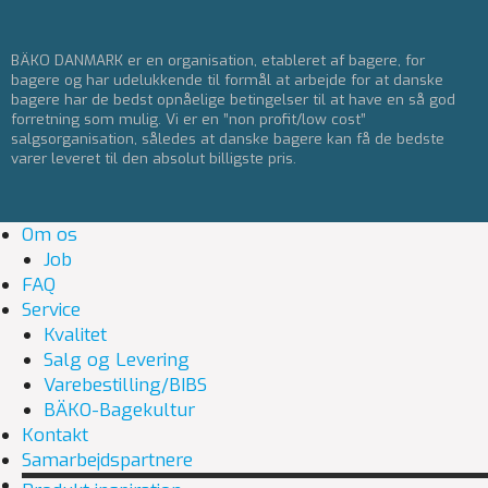
BÄKO DANMARK er en organisation, etableret af bagere, for
bagere og har udelukkende til formål at arbejde for at danske
bagere har de bedst opnåelige betingelser til at have en så god
forretning som mulig. Vi er en ”non profit/low cost”
salgsorganisation, således at danske bagere kan få de bedste
varer leveret til den absolut billigste pris.
Om os
Job
FAQ
Service
Kvalitet
Salg og Levering
Varebestilling/BIBS
BÄKO-Bagekultur
Kontakt
Samarbejdspartnere