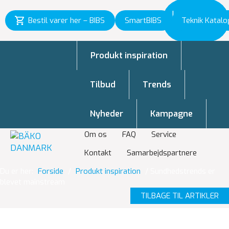
Inspiration
Bestil varer her – BIBS
SmartBIBS
Teknik Katalo
til vækst
Produkt inspiration
Tilbud
Trends
Nyheder
Kampagne
Om os
FAQ
Service
Kontakt
Samarbejdspartnere
Du er her:
Forside
/
Produkt inspiration
/
Sundhedstrends er
blevet mainstream
TILBAGE TIL ARTIKLER