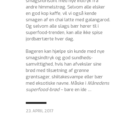
smagshorisont med nye indtryk fra
andre himmelstrøg. Selvom alle elsker
en god kop kaffe, vil vi også kende
smagen af en chai latte med galangarod.
Og selvom alle slags bær hører til i
superfood-trenden, kan alle ikke spise
jordbærtærte hver dag.
Bageren kan hjælpe sin kunde med nye
smagsindtryk og god sundheds-
samvittighed, hvis han afveksler sine
brød med tilsætning af grønne
grøntsager, shiitakesvampe eller bær
med eksotiske navne. Måske i
Månedens
superfood-brød
– bare en ide …
23. APRIL 2017