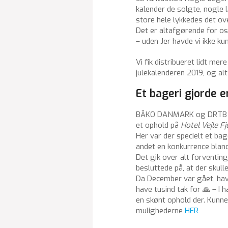
kalender de solgte, nogle 
store hele lykkedes det ove
Det er altafgørende for os 
– uden Jer havde vi ikke ku
Vi fik distribueret lidt m
julekalenderen 2019, og alt
Et bageri gjorde 
BÄKO DANMARK og DRTB havd
et ophold på
Hotel Vejle F
Her var der specielt et bage
andet en konkurrence blandt
Det gik over alt forventin
besluttede på, at der skul
Da December var gået, ha
have tusind tak for 🙏 – I 
en skønt ophold der. Kunne
mulighederne
HER