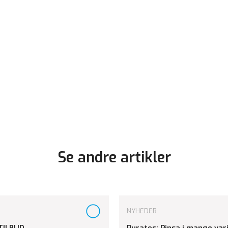
Se andre artikler
NYHEDER
TILBUD
Puratos: Pinsa i mange var