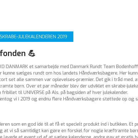
 SKRABE-JULEKALENDEREN 2019
rfonden 💪
 BÄKO DANMARK et samarbejde med Danmark Rundt Team Bodenhoff 
der kunne sælges rundt om hos landets Håndværksbagere. Her kunn
rt set alle sammen var oplevelses-præmier. Det gik i tråd med, at 
ftramte børn. Over et par måneder blev der udviklet en skrabe-jul
fribillet til UNIVERSE på Als, på bagsiden af hver julekalender.
gentog vi i 2019 og endnu flere Håndværksbagere støttede op og s
deren som en god idé til at få et specielt produkt ind i butikken. Et
g at vi så samtidigt kan gøre en forskel for nogle kræftramte børn
e lavede et event ud af at sælge kalenderne, andre gav et gratis 