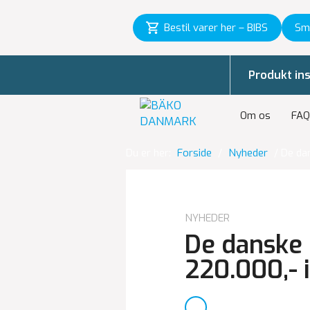
Bestil varer her – BIBS
Sm
Produkt ins
Om os
FAQ
Du er her:
Forside
/
Nyheder
/
De da
NYHEDER
De danske
220.000,- 