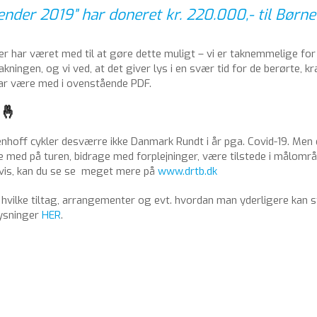
lender 2019” har doneret kr. 220.000,- til Bør
der har været med til at gøre dette muligt – vi er taknemmelige for
ningen, og vi ved, at det giver lys i en svær tid for de berørte, k
 har være med i ovenstående PDF.
 🤞
off cykler desværre ikke Danmark Rundt i år pga. Covid-19. Men d
kle med på turen, bidrage med forplejninger, være tilstede i målomr
vis, kan du se se meget mere på
www.drtb.dk
 hvilke tiltag, arrangementer og evt. hvordan man yderligere kan 
lysninger
HER
.