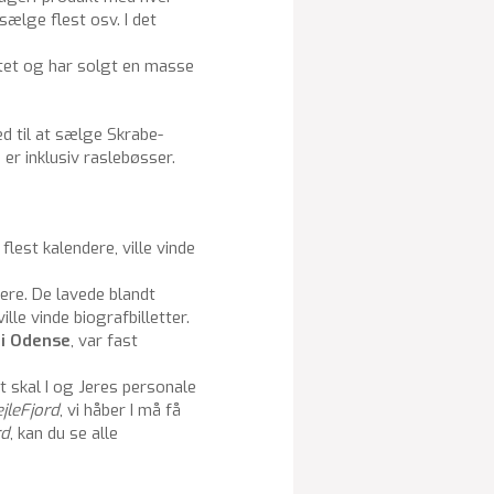
ælge flest osv. I det
ektet og har solgt en masse
d til at sælge Skrabe-
er inklusiv raslebøsser.
est kalendere, ville vinde
ndere. De lavede blandt
le vinde biografbilletter.
 i Odense
, var fast
t skal I og Jeres personale
jleFjord
, vi håber I må få
rd
, kan du se alle