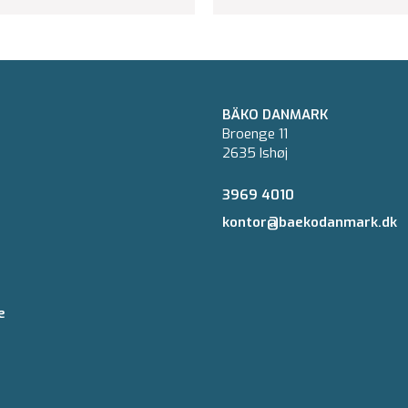
BÄKO DANMARK
Broenge 11
2635 Ishøj
3969 4010
kontor@baekodanmark.dk
e