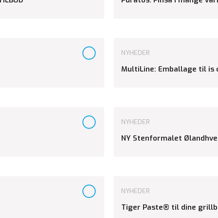
NYHEDER
MultiLine: Emballage til is
NYHEDER
NY Stenformalet Ølandhv
NYHEDER
Tiger Paste® til dine grill