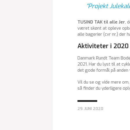
“Projekt Juleka
TUSIND TAK til alle Jer
, 
været skønt at opleve opbak
alle bagerier (cvr nr.) der
Aktiviteter i 2020
Danmark Rundt Team Bodenh
2021. Har du lyst til at cy
det gode formål på anden 
Vil du se og vide mere om,
så finder du yderligere op
29. JUNI 2020