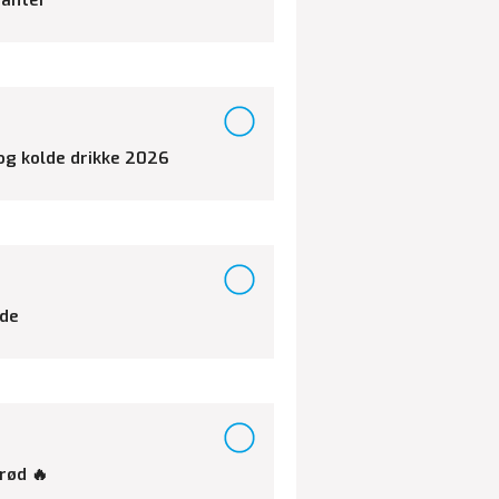
 og kolde drikke 2026
ede
brød 🔥