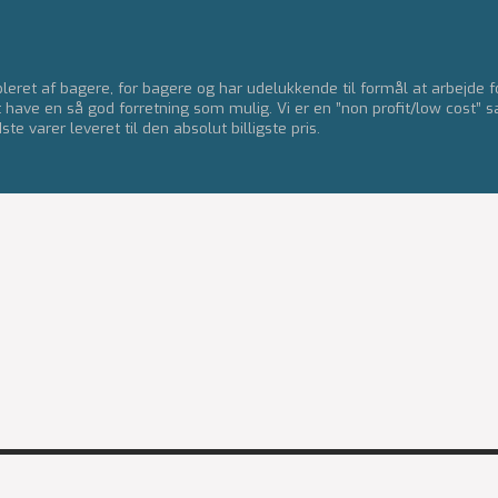
eret af bagere, for bagere og har udelukkende til formål at arbejde 
t have en så god forretning som mulig. Vi er en ”non profit/low cost” s
e varer leveret til den absolut billigste pris.