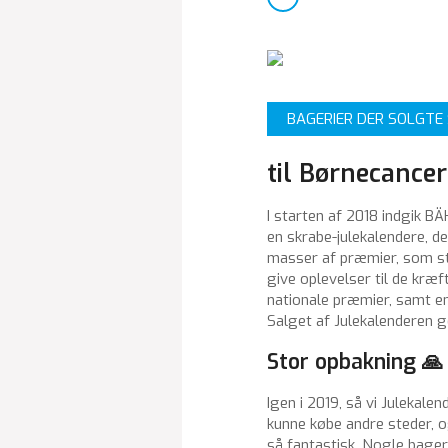
BAGERIER DER SOLGTE
til Børnecance
I starten af 2018 indgik
en skrabe-julekalendere, 
masser af præmier, som sto
give oplevelser til de kræ
nationale præmier, samt en 
Salget af Julekalenderen 
Stor opbakning 🙏
Igen i 2019, så vi Julekalen
kunne købe andre steder, o
så fantastisk. Nogle bager