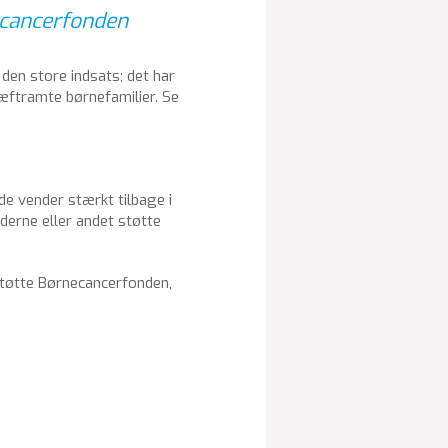
necancerfonden
 den store indsats; det har
ræftramte børnefamilier. Se
e vender stærkt tilbage i
åderne eller andet støtte
støtte Børnecancerfonden,