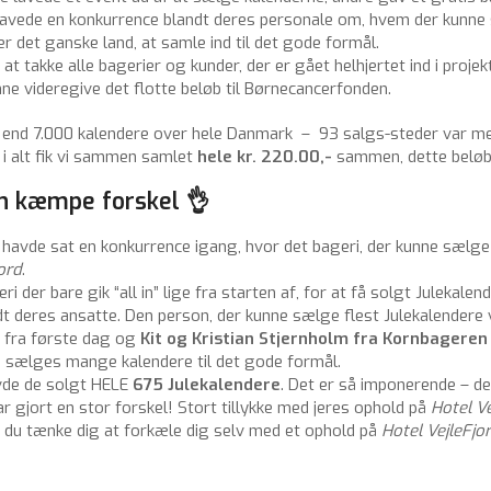
lavede en konkurrence blandt deres personale om, hvem der kunne s
r det ganske land, at samle ind til det gode formål.
at takke alle bagerier og kunder, der er gået helhjertet ind i proj
nne videregive det flotte beløb til Børnecancerfonden.
ere end 7.000 kalendere over hele Danmark – 93 salgs-steder var me
 i alt fik vi sammen samlet
hele kr. 220.00,-
sammen, dette beløb 
en kæmpe forskel 👌
e sat en konkurrence igang, hvor det bageri, der kunne sælge fl
jord
.
ri der bare gik “all in” lige fra starten af, for at få solgt Julekale
 deres ansatte. Den person, der kunne sælge flest Julekalendere vil
g fra første dag og
Kit og Kristian Stjernholm fra Kornbageren
le sælges mange kalendere til det gode formål.
vde de solgt HELE
675 Julekalendere
. Det er så imponerende – de
har gjort en stor forskel! Stort tillykke med jeres ophold på
Hotel Ve
 du tænke dig at forkæle dig selv med et ophold på
Hotel VejleFjo