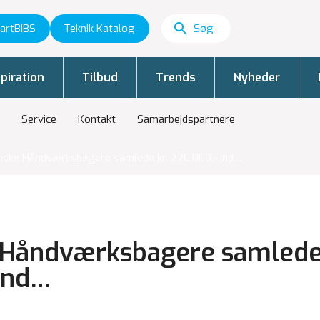
artBIBS
Teknik Katalog
piration
Tilbud
Trends
Nyheder
Service
Kontakt
Samarbejdspartnere
nske Håndværksbagere samlede kr. 220.000,- ind…
 Håndværksbagere samlede 
ind…