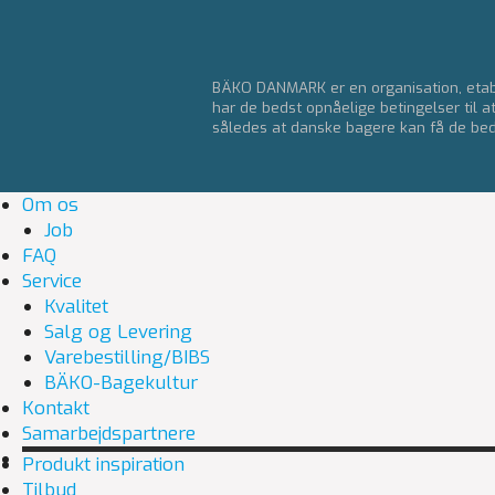
BÄKO DANMARK er en organisation, etabl
har de bedst opnåelige betingelser til a
således at danske bagere kan få de bedst
Om os
Job
FAQ
Service
Kvalitet
Salg og Levering
Varebestilling/BIBS
BÄKO-Bagekultur
Kontakt
Samarbejdspartnere
Produkt inspiration
Tilbud