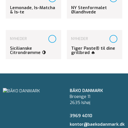
Lemonade, Is-Matcha
NY Stenformalet
& Is-te
Ølandhvede
NYHEDER
NYHEDER
Sicilianske
Tiger Paste® til dine
Citrondrømme 🍋
grillbrød 🔥
BÄKO DANMARK
Broenge 11
2635 Ishøj
3969 4010
kontor@baekodanmark.dk