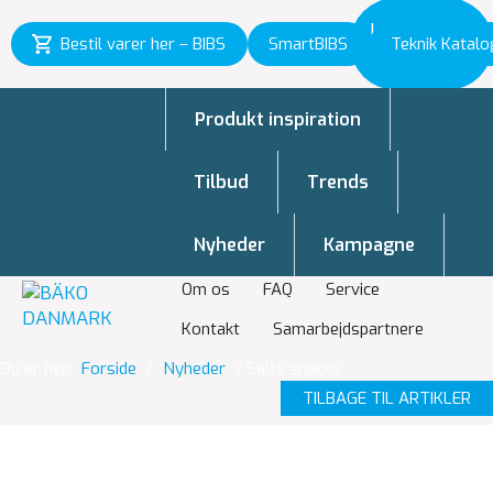
Inspiration
Bestil varer her – BIBS
SmartBIBS
Teknik Katalo
til vækst
Produkt inspiration
Tilbud
Trends
Nyheder
Kampagne
Om os
FAQ
Service
Kontakt
Samarbejdspartnere
Du er her:
Forside
/
Nyheder
/
Salte snacks
TILBAGE TIL ARTIKLER