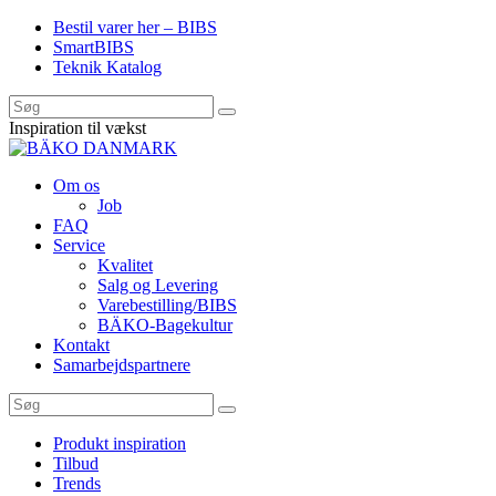
Bestil varer her – BIBS
SmartBIBS
Teknik Katalog
Inspiration til vækst
Om os
Job
FAQ
Service
Kvalitet
Salg og Levering
Varebestilling/BIBS
BÄKO-Bagekultur
Kontakt
Samarbejdspartnere
Produkt inspiration
Tilbud
Trends