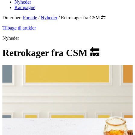
Nyheder
Kampagne
Du er her:
Forside
/
Nyheder
/
Retrokager fra CSM 🔙
Tilbage til artikler
Nyheder
Retrokager fra CSM 🔙