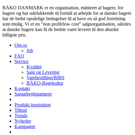
BÄKO DANMARK er en organisation, etableret af bagere, for
bagere og har udelukkende til formål at arbejde for at danske bagere
har de bedst opnåelige betingelser til at have en så god forretning
som mulig. Vi er en ”non profit/low cost” salgsorganisation, således
at danske bagere kan få de bedste varer leveret til den absolut
billigste pris.
Om os
Job
FAQ
Service
Kvalitet
Salg og Levering
Varebestilling/BIBS
BÄKO-Bagekultur
Kontakt
Samarbejdspartnere
Produkt inspiration
Tilbud
Trends
Nyheder
Kampagne