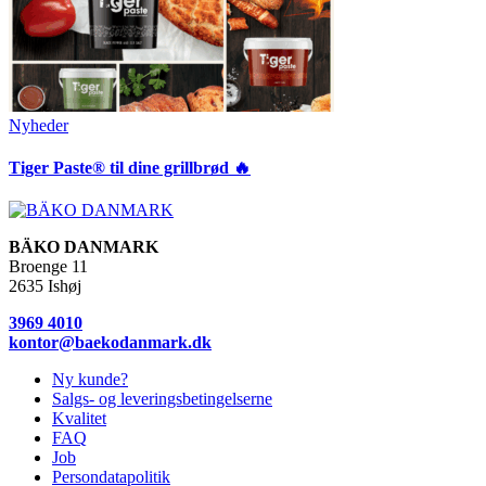
Nyheder
Tiger Paste® til dine grillbrød 🔥
BÄKO DANMARK
Broenge 11
2635 Ishøj
3969 4010
kontor@baekodanmark.dk
Ny kunde?
Salgs- og leveringsbetingelserne
Kvalitet
FAQ
Job
Persondatapolitik