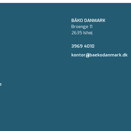
BÄKO DANMARK
Broenge 11
2635 Ishøj
3969 4010
kontor@baekodanmark.dk
e