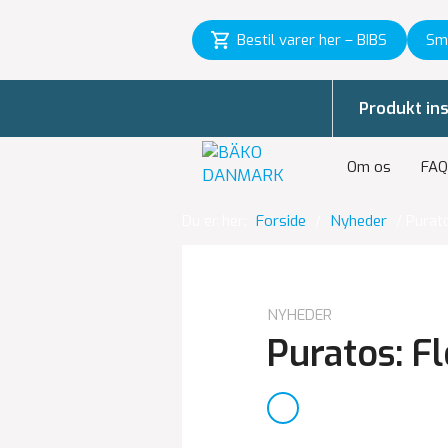
Bestil varer her – BIBS
Sm
Produkt ins
Om os
FAQ
Du er her:
Forside
/
Nyheder
/
Purato
NYHEDER
Puratos: F