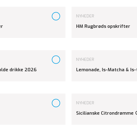
NYHEDER
er
HM Rugbrøds opskrifter
NYHEDER
kolde drikke 2026
Lemonade, Is-Matcha & Is-
NYHEDER
Sicilianske Citrondrømme 