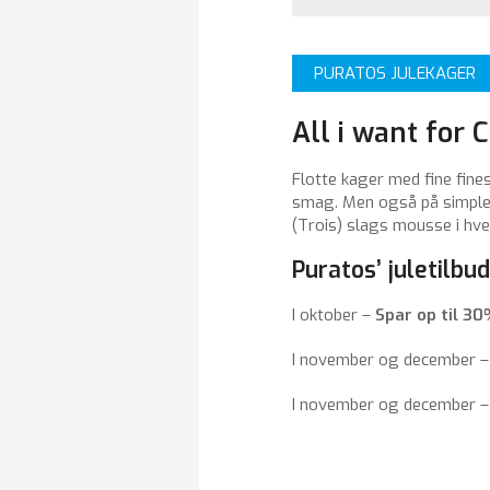
PURATOS JULEKAGER
All i want for 
Flotte kager med fine fine
smag. Men også på simple v
(Trois) slags mousse i hver
Puratos’ juletilbud
I oktober –
Spar op til 30
I november og december 
I november og december 