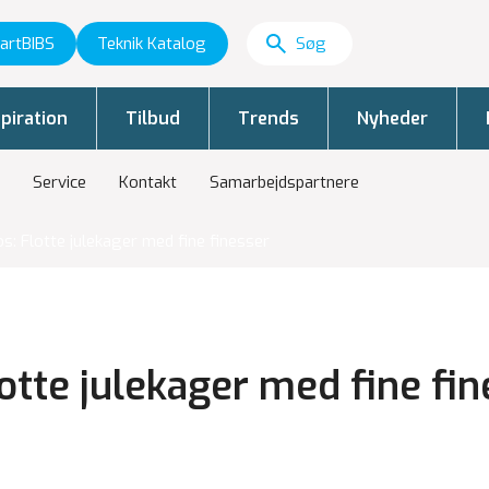
artBIBS
Teknik Katalog
piration
Tilbud
Trends
Nyheder
Service
Kontakt
Samarbejdspartnere
s: Flotte julekager med fine finesser
lotte julekager med fine fin