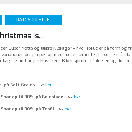
PURATOS JULETILBUD
Christmas is…
sser. Super flotte og lækre julekager – hvor fokus er på form og f
ariationer, der pimpes op med julede elementer. I folderen får du
 kager, samt nogle klassikere. Bliv inspireret i folderen og fine hele
% på Soft Grains
– se
her
–
Spar op til 30% på Belcolade
– se
her
–
Spar op til 30% på Topfil
– se
her