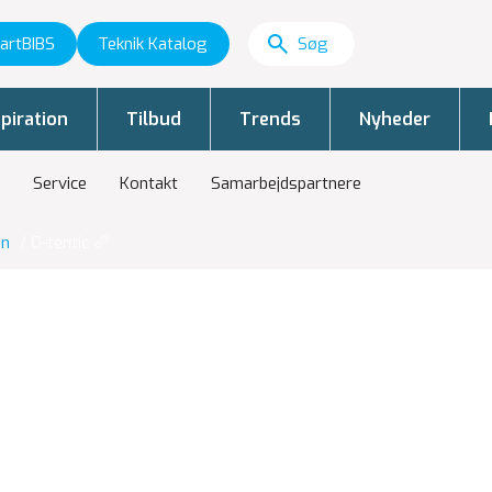
artBIBS
Teknik Katalog
piration
Tilbud
Trends
Nyheder
Service
Kontakt
Samarbejdspartnere
on
/
O-tentic 🥖