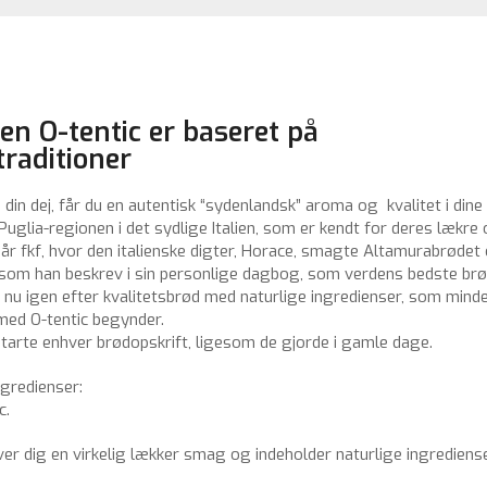
en O-tentic er baseret på
traditioner
 i din dej, får du en autentisk “sydenlandsk” aroma og kvalitet i din
i Puglia-regionen i det sydlige Italien, som er kendt for deres lækre
37 år fkf, hvor den italienske digter, Horace, smagte Altamurabrøde
 som han beskrev i sin personlige dagbog, som verdens bedste br
 nu igen efter kvalitetsbrød med naturlige ingredienser, som mi
 med O-tentic begynder.
starte enhver brødopskrift, ligesom de gjorde i gamle dage.
ngredienser:
c.
er dig en virkelig lækker smag og indeholder naturlige ingrediens