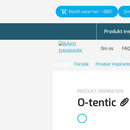
Bestil varer her – BIBS
Sm
Produkt ins
Om os
FAQ
Du er her:
Forside
/
Produkt inspirati
PRODUKT INSPIRATION
O-tentic 🥖