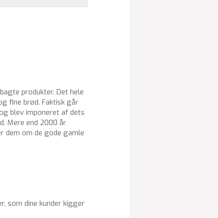
e bagte produkter. Det hele
 og fine brød. Faktisk går
t og blev imponeret af dets
ød. Mere end 2000 år
nder dem om de gode gamle
er, som dine kunder kigger