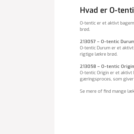
Hvad er O-tent
O-tentic er et aktivt bage
brød.
213057 – O-tentic Duru
O-tentic Durum er et akti
rigtige lækre brød.
213058 – O-tentic Origi
O-tentic Origin er et akti
gæringsproces, som giver 
Se mere of find mange lækre