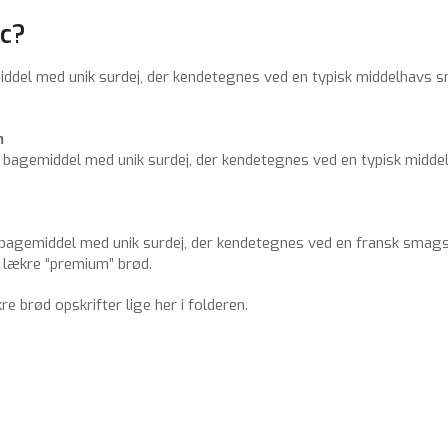
ic?
middel med unik surdej, der kendetegnes ved en typisk middelhavs 
m
vt bagemiddel med unik surdej, der kendetegnes ved en typisk midd
n
vt bagemiddel med unik surdej, der kendetegnes ved en fransk smags
lækre “premium” brød.
 brød opskrifter lige her i folderen.