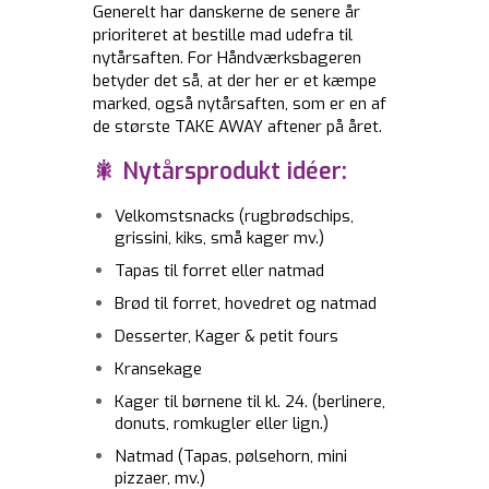
Generelt har danskerne de senere år
prioriteret at bestille mad udefra til
nytårsaften. For Håndværksbageren
betyder det så, at der her er et kæmpe
marked, også nytårsaften, som er en af
de største TAKE AWAY aftener på året.
🎇 Nytårsprodukt idéer:
Velkomstsnacks (rugbrødschips,
grissini, kiks, små kager mv.)
Tapas til forret eller natmad
Brød til forret, hovedret og natmad
Desserter, Kager & petit fours
Kransekage
Kager til børnene til kl. 24. (berlinere,
donuts, romkugler eller lign.)
Natmad (Tapas, pølsehorn, mini
pizzaer, mv.)