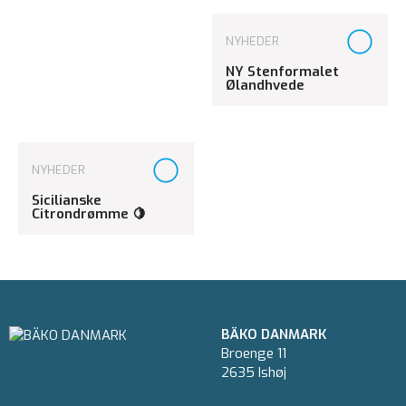
NYHEDER
NY Stenformalet
Ølandhvede
NYHEDER
Sicilianske
Citrondrømme 🍋
BÄKO DANMARK
Broenge 11
2635 Ishøj