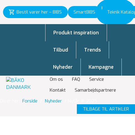
Inspiration
Bestil varer her – BIBS
SmartBIBS
Teknik Katalo
til vækst
Produkt inspiration
Tilbud
Trends
Nyheder
Kampagne
Om os
FAQ
Service
Kontakt
Samarbejdspartnere
Du er her:
Forside
/
Nyheder
/
Nytår 🥂 2025
TILBAGE TIL ARTIKLER