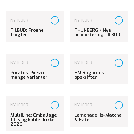
NYHEDER
NYHEDER
TILBUD: Frosne
THUNBERG > Nye
frugter
produkter og TILBUD
NYHEDER
NYHEDER
Puratos: Pinsa i
HM Rugbrøds
mange varianter
opskrifter
NYHEDER
NYHEDER
MultiLine: Emballage
Lemonade, Is-Matcha
til is og kolde drikke
& Is-te
2026