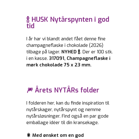
🍾 HUSK Nytårspynten i god
tid
I år har vi blandt andet fået denne fine
champagneflaske i chokolade (2026)
tilbage på lager.
NYHED 🍾
. Der er 100 stk.
i en kasse.
317091
, Champagneflaske i
mørk chokolade 75 x 23 mm.
🎆 Årets NYTÅRs folder
I folderen her, kan du finde inspiration til
nytårskager, nytårspynt og nemme
nytårsløsninger. Find også en par gode
emballage idéer til din kransekage.
🎇 Med ønsket om en god