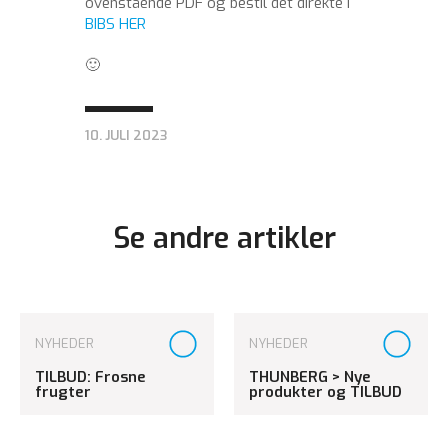
ovenstående PDF og bestil det direkte i
BIBS HER
🙂
10. JULI 2023
Se andre artikler
NYHEDER
NYHEDER
TILBUD: Frosne
THUNBERG > Nye
frugter
produkter og TILBUD