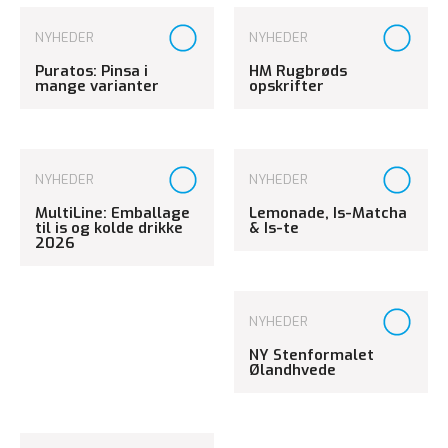
NYHEDER
NYHEDER
Puratos: Pinsa i
HM Rugbrøds
mange varianter
opskrifter
NYHEDER
NYHEDER
MultiLine: Emballage
Lemonade, Is-Matcha
til is og kolde drikke
& Is-te
2026
NYHEDER
NY Stenformalet
Ølandhvede