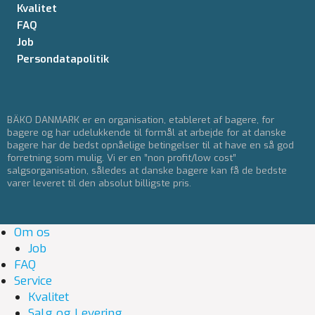
Kvalitet
FAQ
Job
Persondatapolitik
BÄKO DANMARK er en organisation, etableret af bagere, for
bagere og har udelukkende til formål at arbejde for at danske
bagere har de bedst opnåelige betingelser til at have en så god
forretning som mulig. Vi er en ”non profit/low cost”
salgsorganisation, således at danske bagere kan få de bedste
varer leveret til den absolut billigste pris.
Om os
Job
FAQ
Service
Kvalitet
Salg og Levering