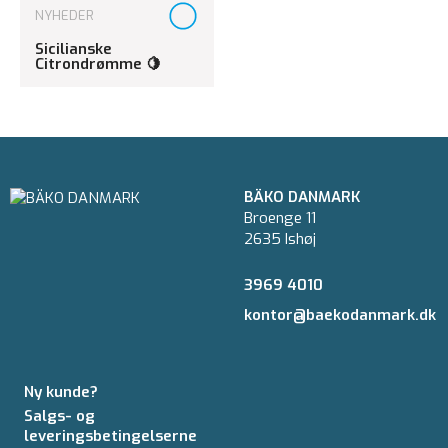
NYHEDER
Sicilianske
Citrondrømme 🍋
BÄKO DANMARK
Broenge 11
2635 Ishøj
3969 4010
kontor@baekodanmark.dk
Ny kunde?
Salgs- og
leveringsbetingelserne