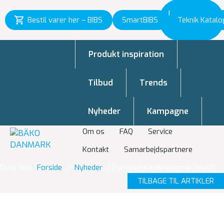
Inspiration
Bestil varer her – BIBS
SmartBIBS
Teknik Katalo
til vækst
Produkt inspiration
Tilbud
Trends
Nyheder
Kampagne
Om os
FAQ
Service
Kontakt
Samarbejdspartnere
Du er her:
Forside
/
Nyheder
/
Premium Kardemomme, knust
TILBAGE TIL ARTIKLER