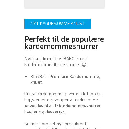
NYT KARDEMOMME KNUST
Perfekt til de populære
kardemommesnurrer
Nyt i sortiment hos BÄKO, knust
kardemomme til dine snurrer 😉
315782 –
Premium Kardemomme,
knust
Knust kardemomme giver et flot look til
bagværket og smager af endnu mere…
Anvendes bl.a. til: Kardemommesnurrer,
hveder og desserter.
Se mere om det nye produktet i