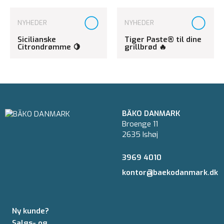
NYHEDER
NYHEDER
Sicilianske
Tiger Paste® til dine
Citrondrømme 🍋
grillbrød 🔥
BÄKO DANMARK
Broenge 11
2635 Ishøj
3969 4010
kontor@baekodanmark.dk
Ny kunde?
Salgs- og