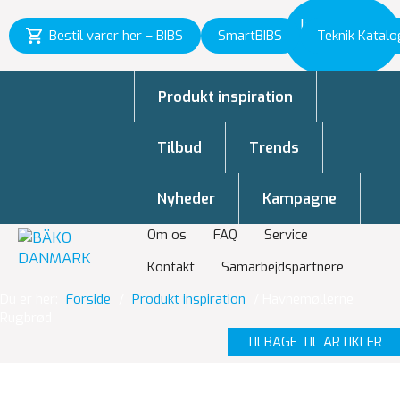
Inspiration
Bestil varer her – BIBS
SmartBIBS
Teknik Katalo
til vækst
Produkt inspiration
Tilbud
Trends
Nyheder
Kampagne
Om os
FAQ
Service
Kontakt
Samarbejdspartnere
Du er her:
Forside
/
Produkt inspiration
/
Havnemøllerne
Rugbrød
TILBAGE TIL ARTIKLER