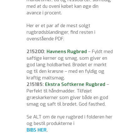
med at du oveni købet kan øge din
avance i procent.
Her er et par af de mest solgt
rugbrødsblandinger, find resten i
ovenstående PDF.
215200:
Havnens Rugbrød
– Fyldt med
saftige kerner og smag, som giver en
god lang holdbarhed. Brødet er mørkt
og til den kræsne – med en fyldig og
kraftig maltsmag.
215185:
Ekstra Softkerne Rugbrød
–
Perfekt til håndmadder. Tilføjet
græskarkerner som giver både en god
smag og saft til brødet. God fasthed.
Se ALT om de nye rugbrød i folderen her
og bestil produkterne i
BIBS HER
.