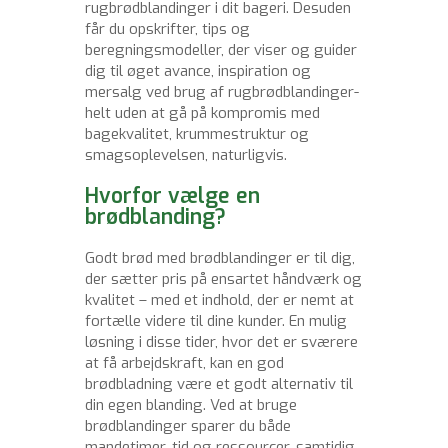
rugbrødblandinger i dit bageri. Desuden
får du opskrifter, tips og
beregningsmodeller, der viser og guider
dig til øget avance, inspiration og
mersalg ved brug af rugbrødblandinger-
helt uden at gå på kompromis med
bagekvalitet, krummestruktur og
smagsoplevelsen, naturligvis.
Hvorfor vælge en
brødblanding?
Godt brød med brødblandinger er til dig,
der sætter pris på ensartet håndværk og
kvalitet – med et indhold, der er nemt at
fortælle videre til dine kunder. En mulig
løsning i disse tider, hvor det er sværere
at få arbejdskraft, kan en god
brødbladning være et godt alternativ til
din egen blanding. Ved at bruge
brødblandinger sparer du både
mandetimer, tid og ressourcer, samtidig