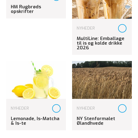
HM Rugbrøds
opskrifter
NYHEDER
MultiLine: Emballage
til is og kolde drikke
2026
NYHEDER
NYHEDER
Lemonade, Is-Matcha
NY Stenformalet
& Is-te
Ølandhvede