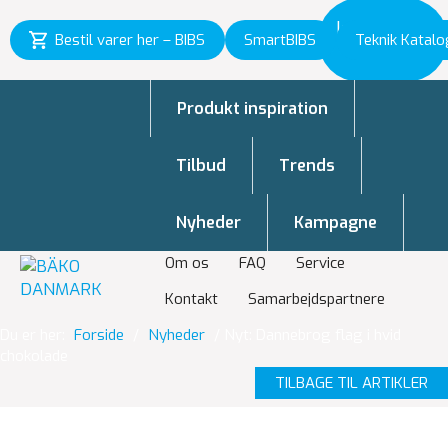
Inspiration
Bestil varer her – BIBS
SmartBIBS
Teknik Katalo
til vækst
Produkt inspiration
Tilbud
Trends
Nyheder
Kampagne
Om os
FAQ
Service
Kontakt
Samarbejdspartnere
Du er her:
Forside
/
Nyheder
/
Nyt: Dannebrog flag i hvid
chokolade
TILBAGE TIL ARTIKLER