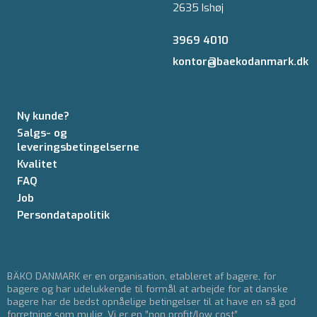
2635 Ishøj
3969 4010
kontor@baekodanmark.dk
Ny kunde?
Salgs- og
leveringsbetingelserne
Kvalitet
FAQ
Job
Persondatapolitik
BÄKO DANMARK er en organisation, etableret af bagere, for
bagere og har udelukkende til formål at arbejde for at danske
bagere har de bedst opnåelige betingelser til at have en så god
forretning som mulig. Vi er en ”non profit/low cost”