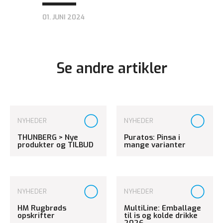
01. JUNI 2024
Se andre artikler
NYHEDER
NYHEDER
THUNBERG > Nye
Puratos: Pinsa i
produkter og TILBUD
mange varianter
NYHEDER
NYHEDER
HM Rugbrøds
MultiLine: Emballage
opskrifter
til is og kolde drikke