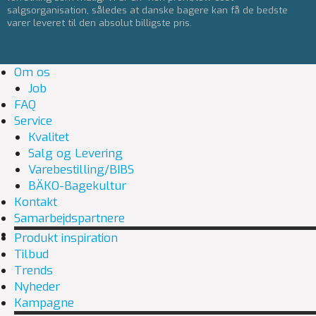
salgsorganisation, således at danske bagere kan få de bedste
varer leveret til den absolut billigste pris.
Om os
Job
FAQ
Service
Kvalitet
Salg og Levering
Varebestilling/BIBS
BÄKO-Bagekultur
Kontakt
Samarbejdspartnere
Produkt inspiration
Tilbud
Trends
Nyheder
Kampagne