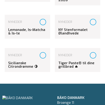
2026
NYHEDER
NYHEDER
Lemonade, Is-Matcha
NY Stenformalet
& Is-te
Ølandhvede
NYHEDER
NYHEDER
Sicilianske
Tiger Paste® til dine
Citrondrømme 🍋
grillbrød 🔥
BÄKO DANMARK
Broenge 11