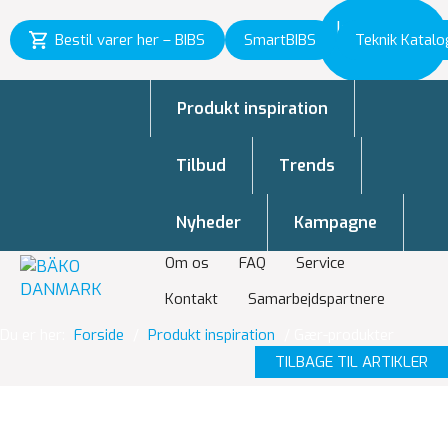
Inspiration
Bestil varer her – BIBS
SmartBIBS
Teknik Katalo
til vækst
Produkt inspiration
Tilbud
Trends
Nyheder
Kampagne
Om os
FAQ
Service
Kontakt
Samarbejdspartnere
Du er her:
Forside
/
Produkt inspiration
/
Gær-produkter
TILBAGE TIL ARTIKLER