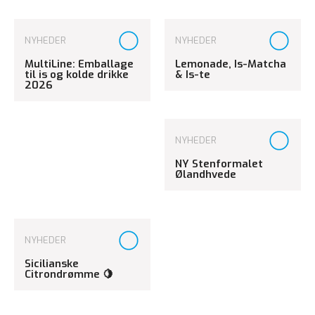
NYHEDER
NYHEDER
MultiLine: Emballage
Lemonade, Is-Matcha
til is og kolde drikke
& Is-te
2026
NYHEDER
NY Stenformalet
Ølandhvede
NYHEDER
Sicilianske
Citrondrømme 🍋