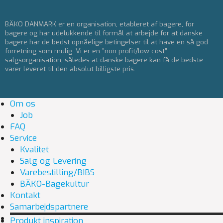
BÄKO DANMARK er en organisation, etableret af bagere, for
bagere og har udelukkende til formål at arbejde for at danske
bagere har de bedst opnåelige betingelser til at have en så god
forretning som mulig. Vi er en ”non profit/low cost”
salgsorganisation, således at danske bagere kan få de bedste
varer leveret til den absolut billigste pris.
Om os
Job
FAQ
Service
Kvalitet
Salg og Levering
Varebestilling/BIBS
BÄKO-Bagekultur
Kontakt
Samarbejdspartnere
Produkt inspiration