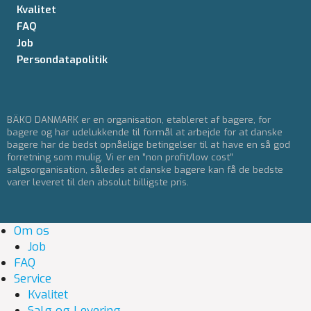
Kvalitet
FAQ
Job
Persondatapolitik
BÄKO DANMARK er en organisation, etableret af bagere, for
bagere og har udelukkende til formål at arbejde for at danske
bagere har de bedst opnåelige betingelser til at have en så god
forretning som mulig. Vi er en ”non profit/low cost”
salgsorganisation, således at danske bagere kan få de bedste
varer leveret til den absolut billigste pris.
Om os
Job
FAQ
Service
Kvalitet
Salg og Levering