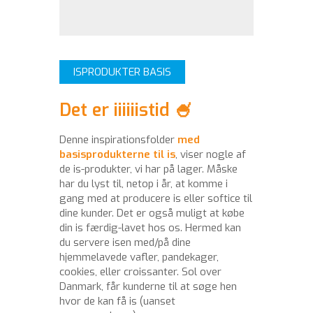
ISPRODUKTER BASIS
Det er iiiiiistid 🍧
Denne inspirationsfolder
med
basisprodukterne til is
, viser nogle af
de is-produkter, vi har på lager. Måske
har du lyst til, netop i år, at komme i
gang med at producere is eller softice til
dine kunder. Det er også muligt at købe
din is færdig-lavet hos os. Hermed kan
du servere isen med/på dine
hjemmelavede vafler, pandekager,
cookies, eller croissanter. Sol over
Danmark, får kunderne til at søge hen
hvor de kan få is (uanset