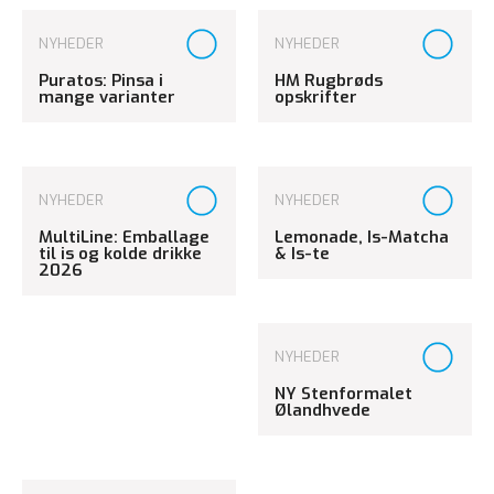
NYHEDER
NYHEDER
Puratos: Pinsa i
HM Rugbrøds
mange varianter
opskrifter
NYHEDER
NYHEDER
MultiLine: Emballage
Lemonade, Is-Matcha
til is og kolde drikke
& Is-te
2026
NYHEDER
NY Stenformalet
Ølandhvede