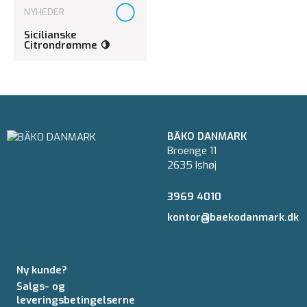
NYHEDER
Sicilianske
Citrondrømme 🍋
BÄKO DANMARK
Broenge 11
2635 Ishøj
3969 4010
kontor@baekodanmark.dk
Ny kunde?
Salgs- og
leveringsbetingelserne