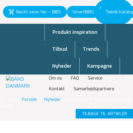
Inspiration
Bestil varer her – BIBS
SmartBIBS
Teknik Katalo
til vækst
Produkt inspiration
Tilbud
Trends
Nyheder
Kampagne
Om os
FAQ
Service
Kontakt
Samarbejdspartnere
Du er her:
Forside
/
Nyheder
/
Inspiration til din is-produktion &
is-salg
TILBAGE TIL ARTIKLER