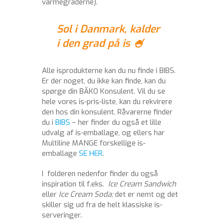
varmegraderne).
Sol i Danmark, kalder
i den grad på is 🍧
Alle isprodukterne kan du nu finde i BIBS.
Er der noget, du ikke kan finde, kan du
spørge din BÄKO Konsulent. Vil du se
hele vores is-pris-liste, kan du rekvirere
den hos din konsulent. Råvarerne finder
du i
BIBS
– her finder du også et lille
udvalg af is-emballage, og ellers har
Multiline MANGE forskellige is-
emballage
SE HER
.
I folderen nedenfor finder du også
inspiration til f.eks.
Ice Cream Sandwich
eller
Ice Cream Soda;
det er nemt og det
skiller sig ud fra de helt klassiske is-
serveringer.