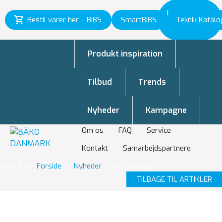
Inspiration
Bestil varer her – BIBS
SmartBIBS
Teknik Katalo
til vækst
Produkt inspiration
Tilbud
Trends
Nyheder
Kampagne
Om os
FAQ
Service
Kontakt
Samarbejdspartnere
Du er her:
Forside
/
Nyheder
/
HM Chiaboller
TILBAGE TIL ARTIKLER