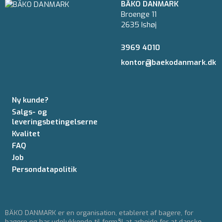
BÄKO DANMARK
Broenge 11
2635 Ishøj
3969 4010
kontor@baekodanmark.dk
Ny kunde?
Salgs- og
leveringsbetingelserne
Kvalitet
FAQ
Job
Persondatapolitik
BÄKO DANMARK er en organisation, etableret af bagere, for
bagere og har udelukkende til formål at arbejde for at danske