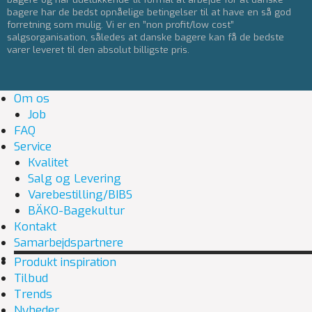
bagere har de bedst opnåelige betingelser til at have en så god
forretning som mulig. Vi er en ”non profit/low cost”
salgsorganisation, således at danske bagere kan få de bedste
varer leveret til den absolut billigste pris.
Om os
Job
FAQ
Service
Kvalitet
Salg og Levering
Varebestilling/BIBS
BÄKO-Bagekultur
Kontakt
Samarbejdspartnere
Produkt inspiration
Tilbud
Trends
Nyheder