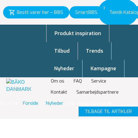
Inspiration
Bestil varer her – BIBS
SmartBIBS
Teknik Katalo
til vækst
Produkt inspiration
Tilbud
Trends
Nyheder
Kampagne
Om os
FAQ
Service
Kontakt
Samarbejdspartnere
Du er her:
Forside
/
Nyheder
/
Gul Mango Donut 🍩
TILBAGE TIL ARTIKLER