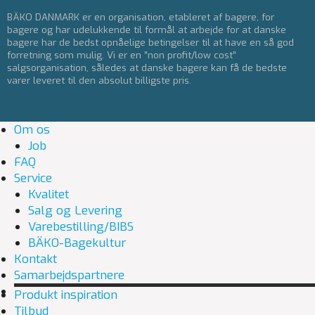
BÄKO DANMARK er en organisation, etableret af bagere, for
bagere og har udelukkende til formål at arbejde for at danske
bagere har de bedst opnåelige betingelser til at have en så god
forretning som mulig. Vi er en ”non profit/low cost”
salgsorganisation, således at danske bagere kan få de bedste
varer leveret til den absolut billigste pris.
Om os
Job
FAQ
Service
Kvalitet
Salg og Levering
Varebestilling/BIBS
BÄKO-Bagekultur
Kontakt
Samarbejdspartnere
Produkt inspiration
Tilbud