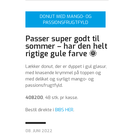
DONUT MED MANGO- OG
PASSIONSFRUGTFYLD
Passer super godt til
sommer – har den helt
rigtige gule farve 🌞
Lækker donut, der er dyppet i gul glasur,
med knasende krymmel på toppen og
med delikat og syrligt mango- og
passionsfrugtfyld.
408200
, 48 stk. pr kasse.
Bestil direkte i
BIBS HER
.
08. JUNI 2022