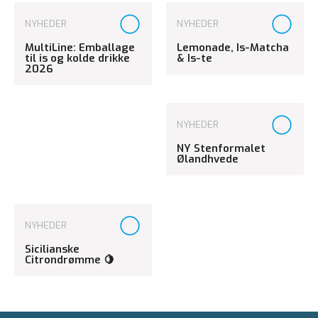
NYHEDER
NYHEDER
MultiLine: Emballage
Lemonade, Is-Matcha
til is og kolde drikke
& Is-te
2026
NYHEDER
NY Stenformalet
Ølandhvede
NYHEDER
Sicilianske
Citrondrømme 🍋