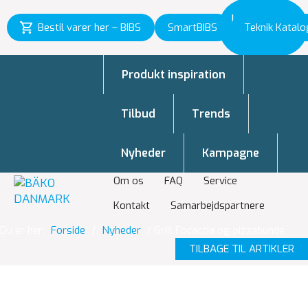
Inspiration
Bestil varer her – BIBS
SmartBIBS
Teknik Katalo
til vækst
Produkt inspiration
Tilbud
Trends
Nyheder
Kampagne
Om os
FAQ
Service
Kontakt
Samarbejdspartnere
Du er her:
Forside
/
Nyheder
/
Grill Focaccia og pizzabunde
TILBAGE TIL ARTIKLER