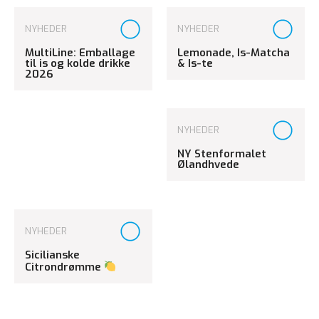
NYHEDER
NYHEDER
MultiLine: Emballage
Lemonade, Is-Matcha
til is og kolde drikke
& Is-te
2026
NYHEDER
NY Stenformalet
Ølandhvede
NYHEDER
Sicilianske
Citrondrømme