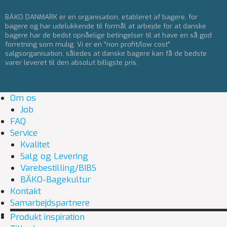
BÄKO DANMARK er en organisation, etableret af bagere, for
bagere og har udelukkende til formål at arbejde for at danske
bagere har de bedst opnåelige betingelser til at have en så god
forretning som mulig. Vi er en ”non profit/low cost”
salgsorganisation, således at danske bagere kan få de bedste
varer leveret til den absolut billigste pris.
Om os
Job
FAQ
Service
Kvalitet
Salg og Levering
Varebestilling/BIBS
BÄKO-Bagekultur
Kontakt
Samarbejdspartnere
Produkt inspiration