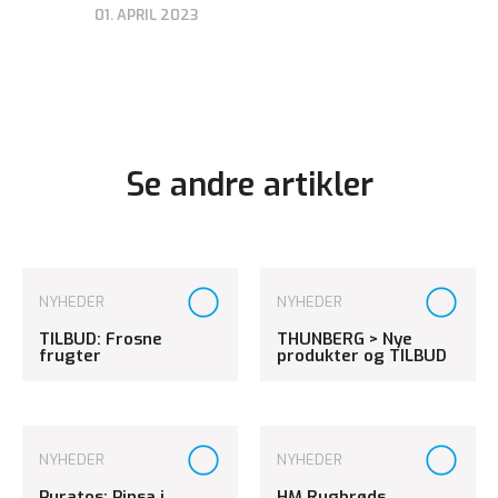
01. APRIL 2023
Se andre artikler
NYHEDER
NYHEDER
TILBUD: Frosne
THUNBERG > Nye
frugter
produkter og TILBUD
NYHEDER
NYHEDER
Puratos: Pinsa i
HM Rugbrøds