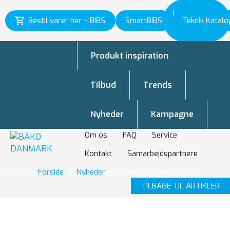
Inspiration
Bestil varer her – BIBS
SmartBIBS
Teknik Katalo
til vækst
Produkt inspiration
Tilbud
Trends
Nyheder
Kampagne
Om os
FAQ
Service
Kontakt
Samarbejdspartnere
Du er her:
Forside
/
Nyheder
/
De perfekte bølge-kager
TILBAGE TIL ARTIKLER