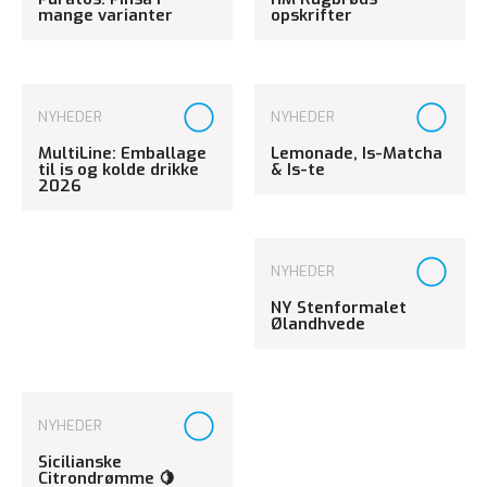
mange varianter
opskrifter
NYHEDER
NYHEDER
MultiLine: Emballage
Lemonade, Is-Matcha
til is og kolde drikke
& Is-te
2026
NYHEDER
NY Stenformalet
Ølandhvede
NYHEDER
Sicilianske
Citrondrømme 🍋