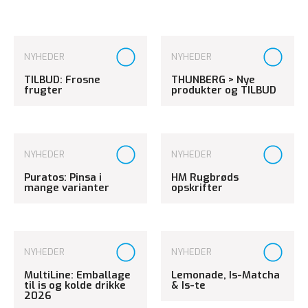
NYHEDER
NYHEDER
TILBUD: Frosne
THUNBERG > Nye
frugter
produkter og TILBUD
NYHEDER
NYHEDER
Puratos: Pinsa i
HM Rugbrøds
mange varianter
opskrifter
NYHEDER
NYHEDER
MultiLine: Emballage
Lemonade, Is-Matcha
til is og kolde drikke
& Is-te
2026