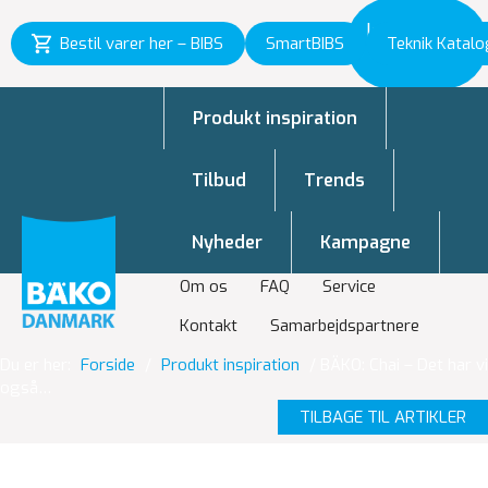
Inspiration
Bestil varer her – BIBS
SmartBIBS
Teknik Katalo
til vækst
Produkt inspiration
Tilbud
Trends
Nyheder
Kampagne
Om os
FAQ
Service
Kontakt
Samarbejdspartnere
Du er her:
Forside
/
Produkt inspiration
/
BÄKO: Chai – Det har vi
også…
TILBAGE TIL ARTIKLER