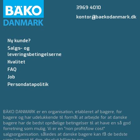
3969 4010
kontor@baekodanmark.dk
Ny kunde?
Salgs- og
leveringsbetingelserne
Kvalitet
FAQ
Job
Persondatapolitik
BÄKO DANMARK er en organisation, etableret af bagere, for
bagere og har udelukkende til formål at arbejde for at danske
bagere har de bedst opnåelige betingelser til at have en så god
forretning som mulig. Vi er en ”non profit/low cost”
salgsorganisation, således at danske bagere kan få de bedste
varer leveret til den absolut billigste pris.