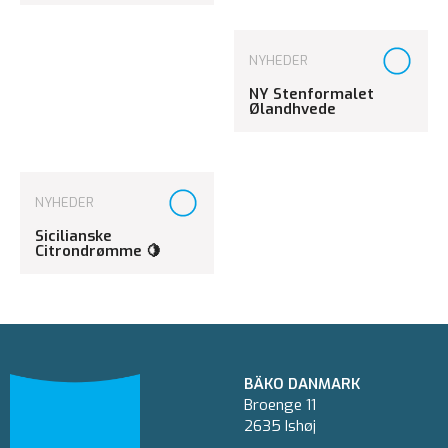
NYHEDER
NY Stenformalet
Ølandhvede
NYHEDER
Sicilianske
Citrondrømme 🍋
BÄKO DANMARK
Broenge 11
2635 Ishøj