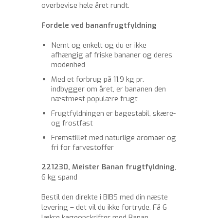
overbevise hele året rundt.
Fordele ved bananfrugtfyldning
Nemt og enkelt og du er ikke
afhængig af friske bananer og deres
modenhed
Med et forbrug på 11,9 kg pr.
indbygger om året, er bananen den
næstmest populære frugt
Frugtfyldningen er bagestabil, skære-
og frostfast
Fremstillet med naturlige aromaer og
fri for farvestoffer
221230, Meister Banan frugtfyldning
,
6 kg spand
Bestil den direkte i BIBS med din næste
levering – det vil du ikke fortryde. Få 6
lækre kageopskrifter med Banan