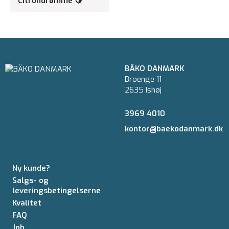
Citrondrømme 🍋
BÄKO DANMARK
Broenge 11
2635 Ishøj
3969 4010
kontor@baekodanmark.dk
Ny kunde?
Salgs- og
leveringsbetingelserne
Kvalitet
FAQ
Job