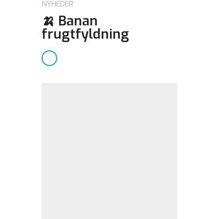
NYHEDER
🍌 Banan
frugtfyldning