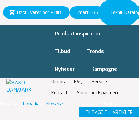
Inspiration
Bestil varer her – BIBS
SmartBIBS
Teknik Katalo
til vækst
Produkt inspiration
Tilbud
Trends
Nyheder
Kampagne
Om os
FAQ
Service
Kontakt
Samarbejdspartnere
Du er her:
Forside
/
Nyheder
/
🍌 Banan frugtfyldning
TILBAGE TIL ARTIKLER