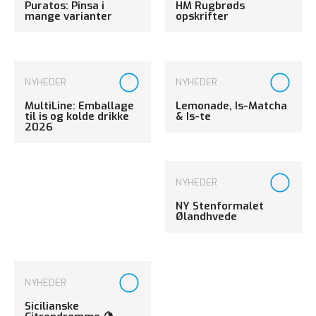
Puratos: Pinsa i
HM Rugbrøds
mange varianter
opskrifter
NYHEDER
NYHEDER
MultiLine: Emballage
Lemonade, Is-Matcha
til is og kolde drikke
& Is-te
2026
NYHEDER
NY Stenformalet
Ølandhvede
NYHEDER
Sicilianske