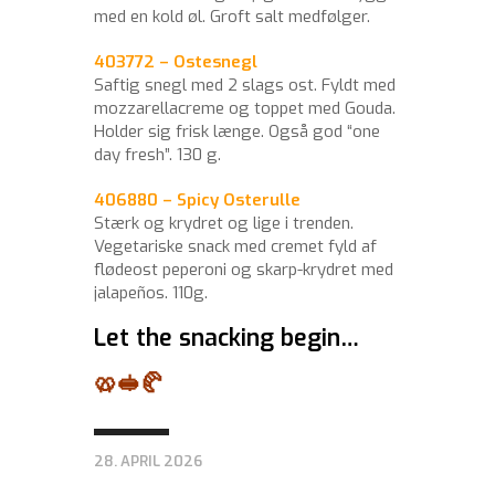
med en kold øl. Groft salt medfølger.
403772 – Ostesnegl
Saftig snegl med 2 slags ost. Fyldt med
mozzarellacreme og toppet med Gouda.
Holder sig frisk længe. Også god “one
day fresh”. 130 g.
406880 – Spicy Osterulle
Stærk og krydret og lige i trenden.
Vegetariske snack med cremet fyld af
flødeost peperoni og skarp-krydret med
jalapeños. 110g.
Let the snacking begin…
🥨🥪🥐
28. APRIL 2026