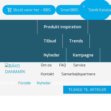
Inspiration
Bestil varer her – BIBS
SmartBIBS
Teknik Katalo
til vækst
Produkt inspiration
Tilbud
Trends
Nyheder
Kampagne
Om os
FAQ
Service
Kontakt
Samarbejdspartnere
Du er her:
Forside
/
Nyheder
/
Wolf ButterBack: Til den lille sult
TILBAGE TIL ARTIKLER