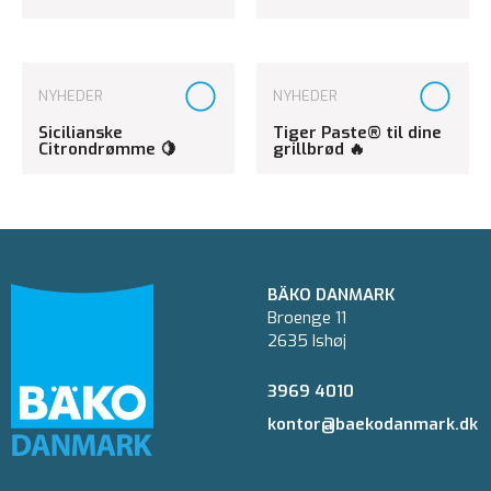
NYHEDER
NYHEDER
Sicilianske
Tiger Paste® til dine
Citrondrømme 🍋
grillbrød 🔥
BÄKO DANMARK
Broenge 11
2635 Ishøj
3969 4010
kontor@baekodanmark.dk