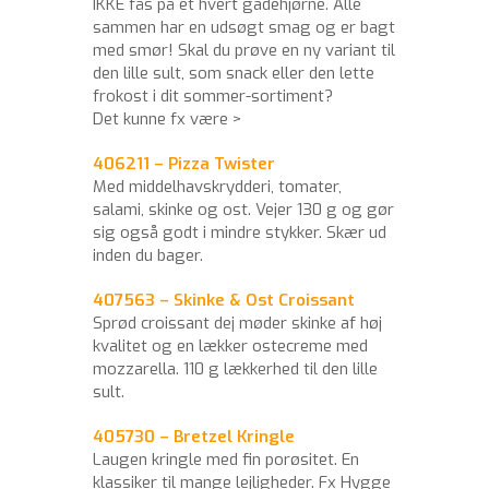
IKKE fås på et hvert gadehjørne. Alle
sammen har en udsøgt smag og er bagt
med smør! Skal du prøve en ny variant til
den lille sult, som snack eller den lette
frokost i dit sommer-sortiment?
Det kunne fx være >
406211 – Pizza Twister
Med middelhavskrydderi, tomater,
salami, skinke og ost. Vejer 130 g og gør
sig også godt i mindre stykker. Skær ud
inden du bager.
407563 – Skinke & Ost Croissant
Sprød croissant dej møder skinke af høj
kvalitet og en lækker ostecreme med
mozzarella. 110 g lækkerhed til den lille
sult.
405730 – Bretzel Kringle
Laugen kringle med fin porøsitet. En
klassiker til mange lejligheder. Fx Hygge