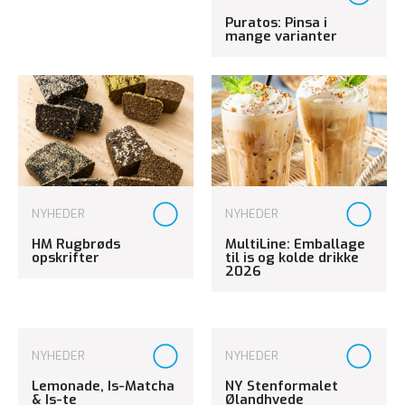
Puratos: Pinsa i
mange varianter
NYHEDER
NYHEDER
HM Rugbrøds
MultiLine: Emballage
opskrifter
til is og kolde drikke
2026
NYHEDER
NYHEDER
Lemonade, Is-Matcha
NY Stenformalet
& Is-te
Ølandhvede