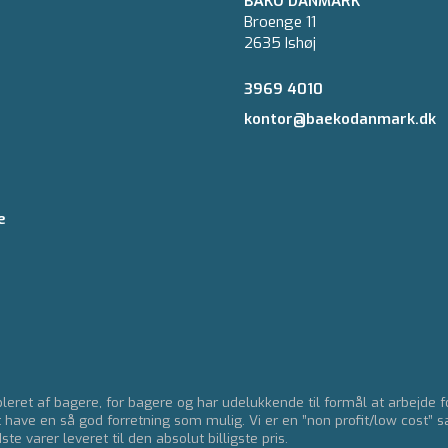
BÄKO DANMARK
Broenge 11
2635 Ishøj
3969 4010
kontor@baekodanmark.dk
e
eret af bagere, for bagere og har udelukkende til formål at arbejde 
t have en så god forretning som mulig. Vi er en ”non profit/low cost” s
e varer leveret til den absolut billigste pris.