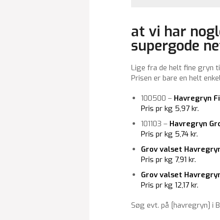
at vi har nog
supergode ne
Lige fra de helt fine gryn t
Prisen er bare en helt enkel
100500 –
Havregryn F
Pris pr kg 5,97 kr.
101103 –
Havregryn Gr
Pris pr kg 5,74 kr.
Grov valset Havregry
Pris pr kg 7,91 kr.
Grov valset Havregry
Pris pr kg 12,17 kr.
Søg evt. på [havregryn] i 