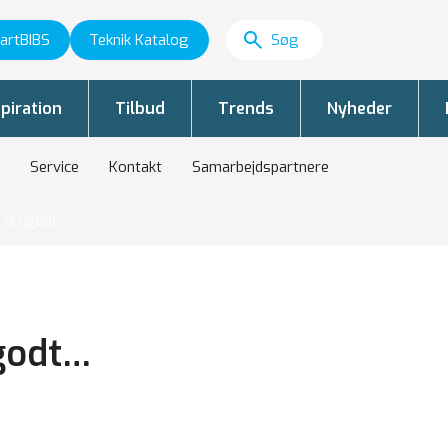
artBIBS
Teknik Katalog
piration
Tilbud
Trends
Nyheder
Service
Kontakt
Samarbejdspartnere
e du godt…
 godt…