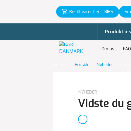
Bestil varer her – BIBS
Sm
Produkt ins
Om os
FAQ
Du er her:
Forside
/
Nyheder
/
Vidst
NYHEDER
Vidste du