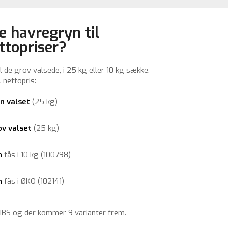
le havregryn til
ttopriser?
il de grov valsede, i 25 kg eller 10 kg sække.
 nettopris:
in valset
(25 kg)
ov valset
(25 kg)
n
fås i 10 kg (100798)
n
fås i ØKO (102141)
BIBS og der kommer 9 varianter frem.