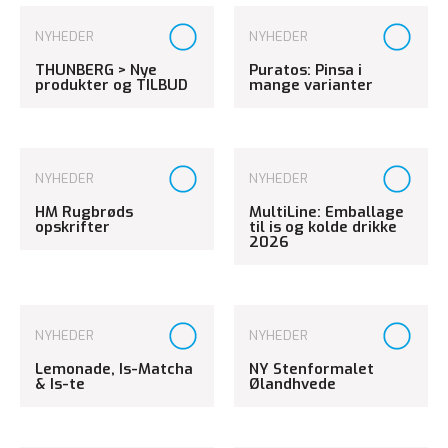
NYHEDER
NYHEDER
THUNBERG > Nye
Puratos: Pinsa i
produkter og TILBUD
mange varianter
NYHEDER
NYHEDER
HM Rugbrøds
MultiLine: Emballage
opskrifter
til is og kolde drikke
2026
NYHEDER
NYHEDER
Lemonade, Is-Matcha
NY Stenformalet
& Is-te
Ølandhvede