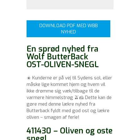
DOWNLOAD PDF MED WBB
NYHED
En sprød nyhed fra
Wolf ButterBack
OST-OLIVEN-SNEGL
☀️ Kunderne er på vej til Sydens sol, eller
måske lige kommet hjem og hvem vil
ikke drømme sig væk/tilbage til de
varmere himmelstrøg 🫒🧀 Dette kan de
gøre med denne lækre nyhed fra
Butterback fyldt med god ost og lækre
oliven – smagen af ferie!
411430 – Oliven og oste
snegl