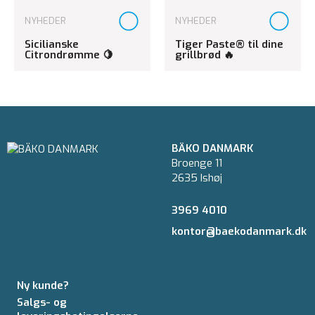
NYHEDER
NYHEDER
Sicilianske
Tiger Paste® til dine
Citrondrømme 🍋
grillbrød 🔥
BÄKO DANMARK
Broenge 11
2635 Ishøj
3969 4010
kontor@baekodanmark.dk
Ny kunde?
Salgs- og