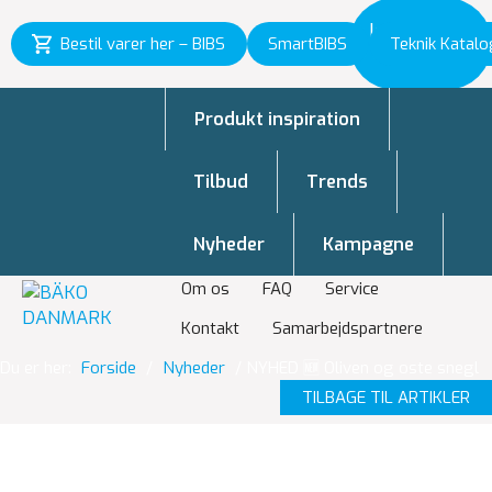
Inspiration
Bestil varer her – BIBS
SmartBIBS
Teknik Katalo
til vækst
Produkt inspiration
Tilbud
Trends
Nyheder
Kampagne
Om os
FAQ
Service
Kontakt
Samarbejdspartnere
Du er her:
Forside
/
Nyheder
/
NYHED 🆕 Oliven og oste snegl
TILBAGE TIL ARTIKLER