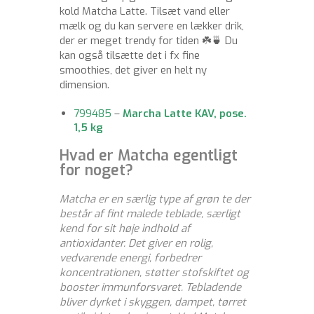
kold Matcha Latte. Tilsæt vand eller
mælk og du kan servere en lækker drik,
der er meget trendy for tiden ☘️🍵 Du
kan også tilsætte det i fx fine
smoothies, det giver en helt ny
dimension.
799485
–
Marcha Latte KAV, pose.
1,5 kg
Hvad er Matcha egentligt
for noget?
Matcha er en særlig type af grøn te der
består af fint malede teblade, særligt
kend for sit høje indhold af
antioxidanter
. Det giver en rolig,
vedvarende energi, forbedrer
koncentrationen, støtter stofskiftet og
booster immunforsvaret.
Tebladende
bliver dyrket i skyggen, dampet, tørret