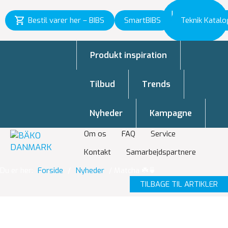
Inspiration
Bestil varer her – BIBS
SmartBIBS
Teknik Katalo
til vækst
Produkt inspiration
Tilbud
Trends
Nyheder
Kampagne
Om os
FAQ
Service
Kontakt
Samarbejdspartnere
Du er her:
Forside
/
Nyheder
/
Matcha ☘️🍵
TILBAGE TIL ARTIKLER