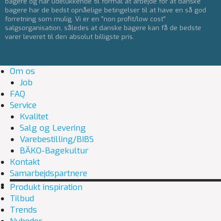
bagere og har udelukkende til formål at arbejde for at danske
bagere har de bedst opnåelige betingelser til at have en så god
forretning som mulig. Vi er en ”non profit/low cost”
salgsorganisation, således at danske bagere kan få de bedste
varer leveret til den absolut billigste pris.
Om os
Job
FAQ
Service
Kvalitet
Salg og Levering
Varebestilling/BIBS
BÄKO-Bagekultur
Kontakt
Samarbejdspartnere
Produkt inspiration
Tilbud
Trends