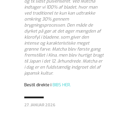
og til sidst pulveriseret. Ved Matcha
indtager vi 100% af bladet, hvor man
ved traditionel te kun kan udtrække
omkring 30% gennem
brygningsprocessen. Den måde de
dyrket på gør at det øger mængden af
klorofyl i bladene, som giver den
intense og karakteristiske meget
grønne farve. Matcha blev første gang
fremstillet i Kina, men blev hurtigt bragt
til Japan i det 12. århundrede. Matcha er
i dag er en fuldstændig indgroet del af
japansk kultur.
Bestil direkte i
BIBS HER.
27. JANUAR 2026