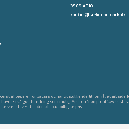
3969 4010
kontor@baekodanmark.dk
e
eret af bagere, for bagere og har udelukkende til formål at arbejde 
t have en så god forretning som mulig. Vi er en ”non profit/low cost” s
e varer leveret til den absolut billigste pris.