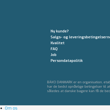
Ny kunde?
Salgs- og leveringsbetingelsern
Kvalitet
FAQ
Job
Persondatapolitik
BÄKO DANMARK er en organisation, etabl
har de bedst opnåelige betingelser til a
således at danske bagere kan få de bedst
Om os