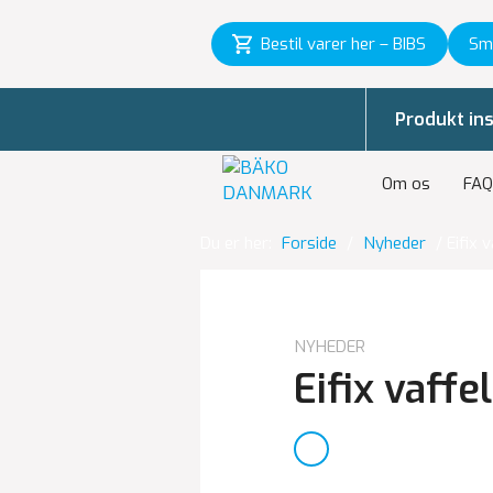
Bestil varer her – BIBS
Sm
Produkt ins
Om os
FAQ
Du er her:
Forside
/
Nyheder
/
Eifix 
NYHEDER
Eifix vaffe