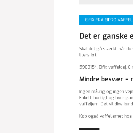
EIFIX FRA EIPRO VAFFE
Det er ganske 
Skal det gå stærkt, når du s
liters krt.
590315*, Eifix vaffeldej. 6 x
Mindre besvær = 
Ingen måling og ingen vejni
Enkelt, hurtigt og hver gan
vaffeljern. Det vil dine kun
Køb også vaffeljernet hos