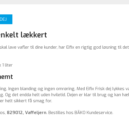
LDEJ
enkelt lækkert
kal lave vafler til dine kunder, har Eifix en rigtig god løsning til det
 1 liter
nemt
ng. Ingen blanding og ingen omrøring. Med Eifix Frisk dej lykkes v
g. Og det endda helt uden hviletid. Dejen er klar til brug og kan h
der helt sikkert få smag for.
 os,
829012, Vaffeljern
. Bestilles hos BÄKO Kundeservice.