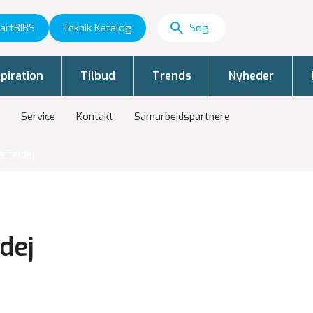
artBIBS
Teknik Katalog
piration
Tilbud
Trends
Nyheder
Service
Kontakt
Samarbejdspartnere
vaffeldej
ldej