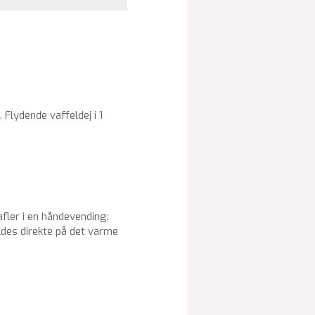
. Flydende vaffeldej i 1
afler i en håndevending:
ældes direkte på det varme