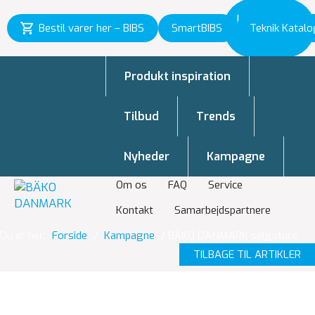
Inspiration
Bestil varer her – BIBS
SmartBIBS
Teknik Katalo
til vækst
Produkt inspiration
Tilbud
Trends
Nyheder
Kampagne
Om os
FAQ
Service
Kontakt
Samarbejdspartnere
Du er her:
Forside
/
Kampagne
/
BÄKO DANMARK salgsture
TILBAGE TIL ARTIKLER