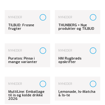
NYHEDER
NYHEDER
TILBUD: Frosne
THUNBERG > Nye
frugter
produkter og TILBUD
NYHEDER
NYHEDER
Puratos: Pinsa i
HM Rugbrøds
mange varianter
opskrifter
NYHEDER
NYHEDER
MultiLine: Emballage
Lemonade, Is-Matcha
til is og kolde drikke
& Is-te
2026