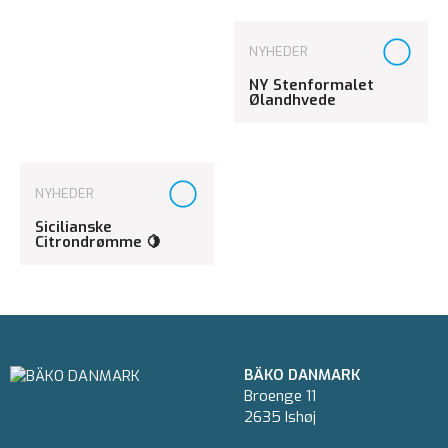
NYHEDER
NY Stenformalet
Ølandhvede
NYHEDER
Sicilianske
Citrondrømme 🍋
BÄKO DANMARK
Broenge 11
2635 Ishøj