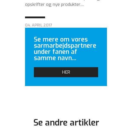
opskrifter og nye produkter…
04. APRIL 2017
Se mere om vores
sarmarbejdspartnere
under fanen af
samme navn...
HER
Se andre artikler