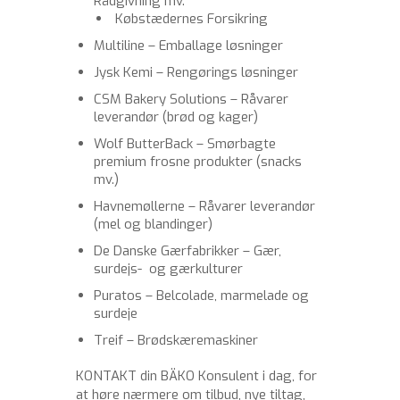
Rådgivning mv.
Købstædernes Forsikring
Multiline – Emballage løsninger
Jysk Kemi – Rengørings løsninger
CSM Bakery Solutions – Råvarer
leverandør (brød og kager)
Wolf ButterBack – Smørbagte
premium frosne produkter (snacks
mv.)
Havnemøllerne – Råvarer leverandør
(mel og blandinger)
De Danske Gærfabrikker – Gær,
surdejs- og gærkulturer
Puratos – Belcolade, marmelade og
surdeje
Treif – Brødskæremaskiner
KONTAKT din BÄKO Konsulent i dag, for
at høre nærmere om tilbud, nye tiltag,