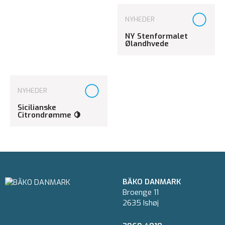
NYHEDER
NY Stenformalet
Ølandhvede
NYHEDER
Sicilianske
Citrondrømme 🍋
BÄKO DANMARK
Broenge 11
2635 Ishøj