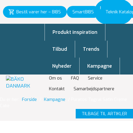
Inspiration
Bestil varer her – BIBS
SmartBIBS
Teknik Katalo
til vækst
Produkt inspiration
Tilbud
Trends
Nyheder
Kampagne
Om os
FAQ
Service
Kontakt
Samarbejdspartnere
Du er her:
Forside
/
Kampagne
/
Puratos Tegral Satin Creme
Cake
TILBAGE TIL ARTIKLER