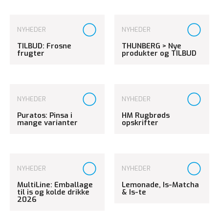
NYHEDER
NYHEDER
TILBUD: Frosne
THUNBERG > Nye
frugter
produkter og TILBUD
NYHEDER
NYHEDER
Puratos: Pinsa i
HM Rugbrøds
mange varianter
opskrifter
NYHEDER
NYHEDER
MultiLine: Emballage
Lemonade, Is-Matcha
til is og kolde drikke
& Is-te
2026