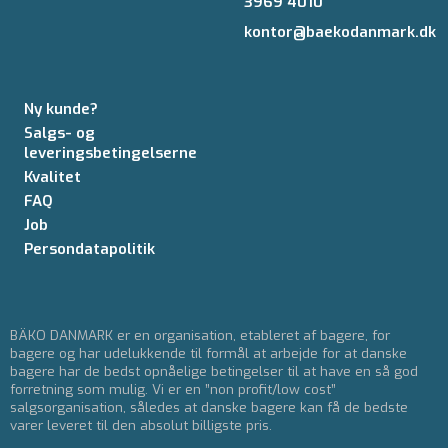
3969 4010
kontor@baekodanmark.dk
Ny kunde?
Salgs- og
leveringsbetingelserne
Kvalitet
FAQ
Job
Persondatapolitik
BÄKO DANMARK er en organisation, etableret af bagere, for
bagere og har udelukkende til formål at arbejde for at danske
bagere har de bedst opnåelige betingelser til at have en så god
forretning som mulig. Vi er en ”non profit/low cost”
salgsorganisation, således at danske bagere kan få de bedste
varer leveret til den absolut billigste pris.