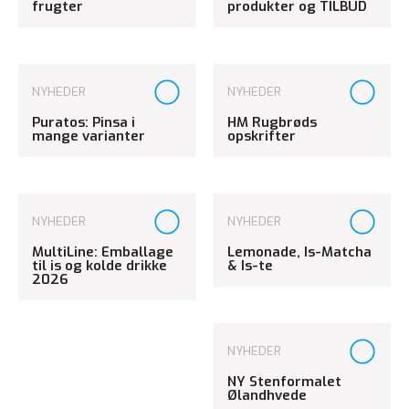
frugter
produkter og TILBUD
NYHEDER
NYHEDER
Puratos: Pinsa i
HM Rugbrøds
mange varianter
opskrifter
NYHEDER
NYHEDER
MultiLine: Emballage
Lemonade, Is-Matcha
til is og kolde drikke
& Is-te
2026
NYHEDER
NY Stenformalet
Ølandhvede