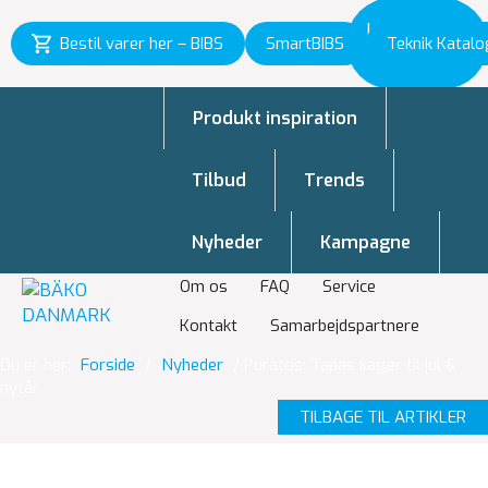
Inspiration
Bestil varer her – BIBS
SmartBIBS
Teknik Katalo
til vækst
Produkt inspiration
Tilbud
Trends
Nyheder
Kampagne
Om os
FAQ
Service
Kontakt
Samarbejdspartnere
Du er her:
Forside
/
Nyheder
/
Puratos: Tapas kager til jul &
nytår
TILBAGE TIL ARTIKLER