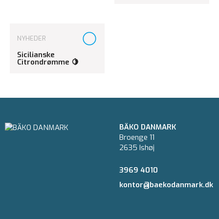
NYHEDER
Sicilianske
Citrondrømme 🍋
BÄKO DANMARK
Broenge 11
2635 Ishøj
3969 4010
kontor@baekodanmark.dk