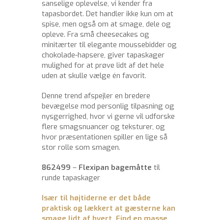
sanselige oplevelse, vi kender fra
tapasbordet. Det handler ikke kun om at
spise, men også om at smage, dele og
opleve. Fra små cheesecakes og
minitærter til elegante moussebidder og
chokolade-hapsere, giver tapaskager
mulighed for at prøve lidt af det hele
uden at skulle vælge én favorit.
Denne trend afspejler en bredere
bevægelse mod personlig tilpasning og
nysgerrighed, hvor vi gerne vil udforske
flere smagsnuancer og teksturer, og
hvor præsentationen spiller en lige så
stor rolle som smagen.
862499
–
Flexipan bagemåtte
til
runde tapaskager
Især til højtiderne er det både
praktisk og lækkert at gæsterne kan
smage lidt af hvert.
Find en masse