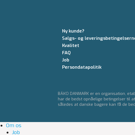
Ny kunde?
Salgs- og leveringsbetingelsern
Kvalitet
FAQ
Job
Persondatapolitik
BÄKO DANMARK er en organisation, etabl
har de bedst opnåelige betingelser til a
således at danske bagere kan få de bedst
Om os
Job