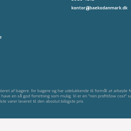
kontor@baekodanmark.dk
e
eret af bagere, for bagere og har udelukkende til formål at arbejde 
t have en så god forretning som mulig. Vi er en ”non profit/low cost” s
e varer leveret til den absolut billigste pris.