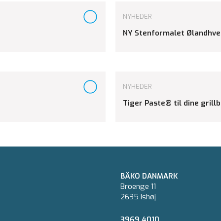
NYHEDER
NY Stenformalet Ølandhv
NYHEDER
Tiger Paste® til dine grill
BÄKO DANMARK
Broenge 11
2635 Ishøj
3969 4010