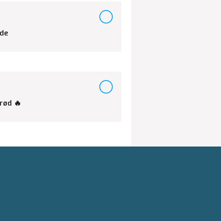
ede
brød 🔥