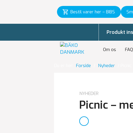
Bestil varer her – BIBS
Sm
Produkt ins
Om os
FAQ
Du er her:
Forside
/
Nyheder
/
Picnic
NYHEDER
Picnic – m