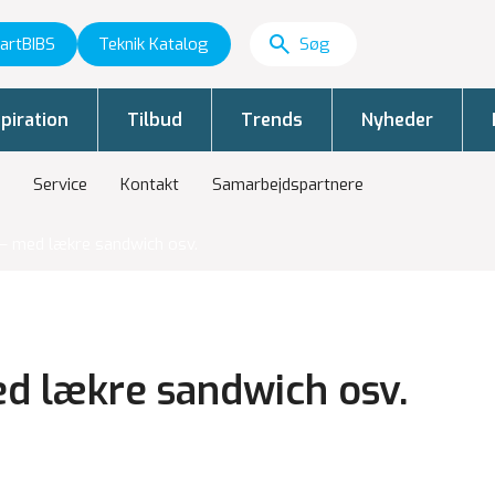
artBIBS
Teknik Katalog
piration
Tilbud
Trends
Nyheder
Service
Kontakt
Samarbejdspartnere
 – med lækre sandwich osv.
ed lækre sandwich osv.