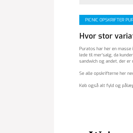
PICNIC OPSKRIFTER P
Hvor stor varia
Puratos har her en masse id
lede til mer’salg, da kunde
sandwich og andet, der er 
Se alle opskrifterne her n
Køb også alt fyld og pålæg