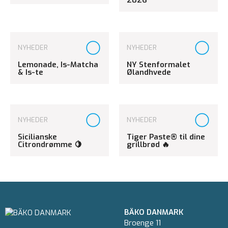
NYHEDER
NYHEDER
Lemonade, Is-Matcha
NY Stenformalet
& Is-te
Ølandhvede
NYHEDER
NYHEDER
Sicilianske
Tiger Paste® til dine
Citrondrømme 🍋
grillbrød 🔥
BÄKO DANMARK
Broenge 11