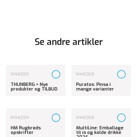
Se andre artikler
NYHEDER
NYHEDER
THUNBERG > Nye
Puratos: Pinsa i
produkter og TILBUD
mange varianter
NYHEDER
NYHEDER
HM Rugbrøds
MultiLine: Emballage
opskrifter
til is og kolde drikke
2026