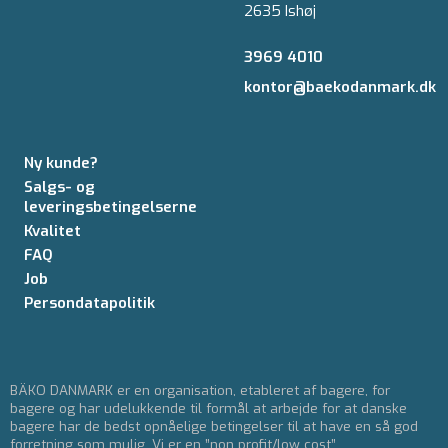
2635 Ishøj
3969 4010
kontor@baekodanmark.dk
Ny kunde?
Salgs- og
leveringsbetingelserne
Kvalitet
FAQ
Job
Persondatapolitik
BÄKO DANMARK er en organisation, etableret af bagere, for
bagere og har udelukkende til formål at arbejde for at danske
bagere har de bedst opnåelige betingelser til at have en så god
forretning som mulig. Vi er en ”non profit/low cost”