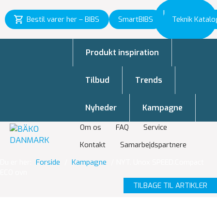
Inspiration
Bestil varer her – BIBS
SmartBIBS
Teknik Katalo
til vækst
Produkt inspiration
Tilbud
Trends
Nyheder
Kampagne
Om os
FAQ
Service
Kontakt
Samarbejdspartnere
Du er her:
Forside
/
Kampagne
/
NYT. Unox SPEED.Compact
ECO ovn
TILBAGE TIL ARTIKLER