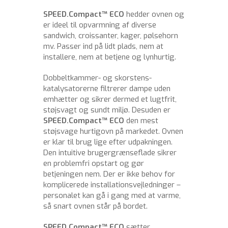
SPEED.Compact™ ECO
hedder ovnen og
er ideel til opvarmning af diverse
sandwich, croissanter, kager, pølsehorn
mv. Passer ind på lidt plads, nem at
installere, nem at betjene og lynhurtig.
Dobbeltkammer- og skorstens-
katalysatorerne filtrerer dampe uden
emhætter og sikrer dermed et lugtfrit,
støjsvagt og sundt miljø. Desuden er
SPEED.Compact™ ECO
den mest
støjsvage hurtigovn på markedet. Ovnen
er klar til brug lige efter udpakningen.
Den intuitive brugergrænseflade sikrer
en problemfri opstart og gør
betjeningen nem. Der er ikke behov for
komplicerede installationsvejledninger –
personalet kan gå i gang med at varme,
så snart ovnen står på bordet.
SPEED.Compact™ ECO
sætter