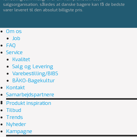
salgsorganisation, således at danske bagere kan få de bedste
varer leveret til den absolut billigste pris.
Om os
Job
FAQ
Service
Kvalitet
Salg og Levering
Varebestilling/BIBS
BÄKO-Bagekultur
Kontakt
Samarbejdspartnere
Produkt inspiration
Tilbud
Trends
Nyheder
Kampagne