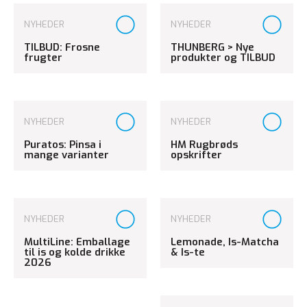
NYHEDER
NYHEDER
TILBUD: Frosne
THUNBERG > Nye
frugter
produkter og TILBUD
NYHEDER
NYHEDER
Puratos: Pinsa i
HM Rugbrøds
mange varianter
opskrifter
NYHEDER
NYHEDER
MultiLine: Emballage
Lemonade, Is-Matcha
til is og kolde drikke
& Is-te
2026