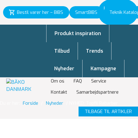
Inspiration
Bestil varer her – BIBS
SmartBIBS
Teknik Katalo
til vækst
Produkt inspiration
Tilbud
Trends
Nyheder
Kampagne
Om os
FAQ
Service
Kontakt
Samarbejdspartnere
Du er her:
Forside
/
Nyheder
/
NYHED: Topfil Rabarber
TILBAGE TIL ARTIKLER