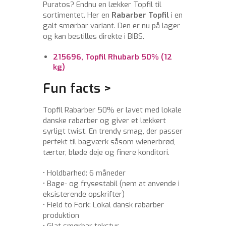
Puratos? Endnu en lækker Topfil til
sortimentet. Her en
Rabarber Topfil
i en
galt smørbar variant. Den er nu på lager
og kan bestilles direkte i BIBS.
215696, Topfil Rhubarb 50% (12
kg)
Fun facts >
Topfil Rabarber 50% er lavet med lokale
danske rabarber og giver et lækkert
syrligt twist. En trendy smag, der passer
perfekt til bagværk såsom wienerbrød,
tærter, bløde deje og finere konditori.
• Holdbarhed: 6 måneder
• Bage- og frysestabil (nem at anvende i
eksisterende opskrifter)
• Field to Fork: Lokal dansk rabarber
produktion
• Glat smørbar tekstur