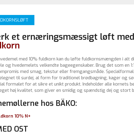
LDKORNSLØFT
ærk et ernæringsmæssigt løft me
dkorn
vedemel med 10% fuldkorn kan du løfte fuldkornsmængden i alt d
le og hvedemelets velkendte bageegenskaber. Brug det som en 1:1 
ompromis med smag, tekstur eller fremgangsmåde. Specialformale
egnet til surdej, al form for traditionel brødbagning, kager og s
l formalet for at sikre et unikt produkt. Indeholder alle kornets be
eget høj kvalitet, som giver en smidig og spændstig dej og stort
nemøllerne hos BÄKO:
ldkorn 10% N+
MED OST