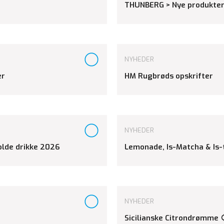
THUNBERG > Nye produkter
NYHEDER
er
HM Rugbrøds opskrifter
NYHEDER
kolde drikke 2026
Lemonade, Is-Matcha & Is-
NYHEDER
Sicilianske Citrondrømme 