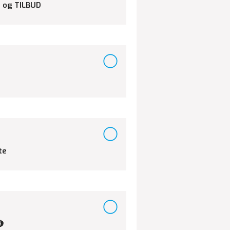
 og TILBUD
te
🍋