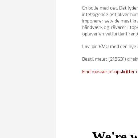
En bolle med ost. Det lyder
intetsigende ost bliver hu
imponerer selv de mest kræ
håndværk og råvarer i topk
oplever en velfortjent ren
Lav’ din BMO med den nye mel
Bestil melet (215631) direk
Find masser af opskrifter og