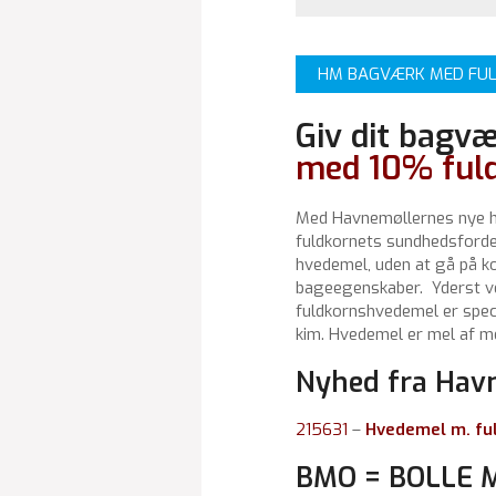
HM BAGVÆRK MED FU
Giv dit bagv
med 10% ful
Med Havnemøllernes nye h
fuldkornets sundhedsforde
hvedemel, uden at gå på k
bageegenskaber. Yderst vel
fuldkornshvedemel er specia
kim. Hvedemel er mel af m
Nyhed fra Hav
215631
–
Hvedemel m. fu
BMO = BOLLE 