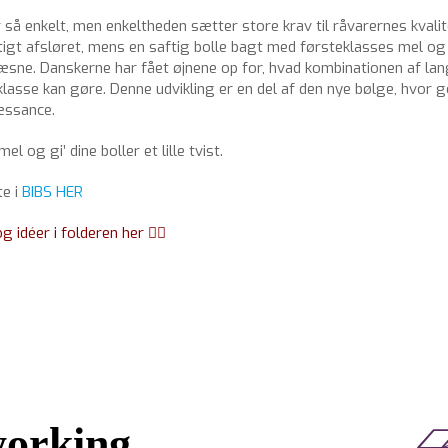
 så enkelt, men enkeltheden sætter store krav til råvarernes kvalit
rtigt afsløret, mens en saftig bolle bagt med førsteklasses mel og
sne. Danskerne har fået øjnene op for, hvad kombinationen af lang
lasse kan gøre. Denne udvikling er en del af den nye bølge, hvor 
æssance.
 og gi’ dine boller et lille tvist.
te i
BIBS HER
 idéer i folderen her 👇🏻