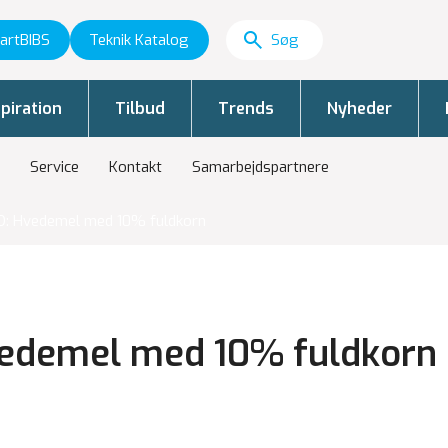
artBIBS
Teknik Katalog
piration
Tilbud
Trends
Nyheder
Service
Kontakt
Samarbejdspartnere
: Hvedemel med 10% fuldkorn
edemel med 10% fuldkorn