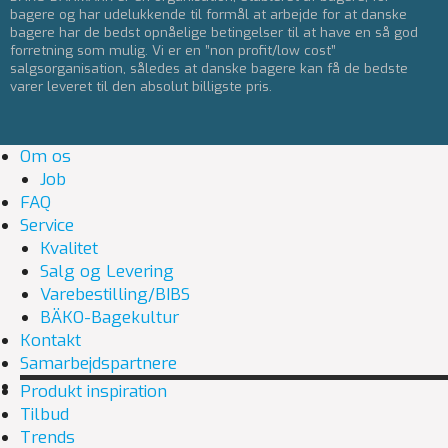
bagere og har udelukkende til formål at arbejde for at danske
bagere har de bedst opnåelige betingelser til at have en så god
forretning som mulig. Vi er en ”non profit/low cost”
salgsorganisation, således at danske bagere kan få de bedste
varer leveret til den absolut billigste pris.
Om os
Job
FAQ
Service
Kvalitet
Salg og Levering
Varebestilling/BIBS
BÄKO-Bagekultur
Kontakt
Samarbejdspartnere
Produkt inspiration
Tilbud
Trends