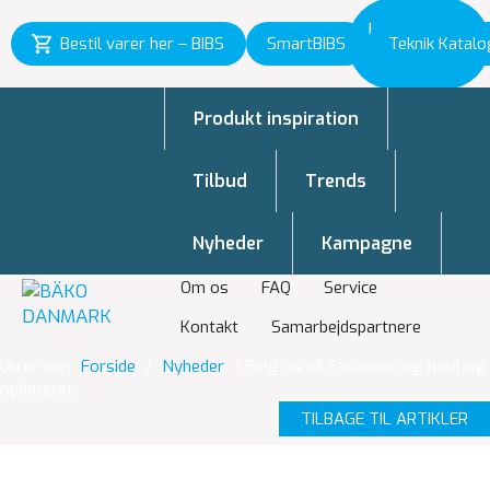
Inspiration
Bestil varer her – BIBS
SmartBIBS
Teknik Katalo
til vækst
Produkt inspiration
Tilbud
Trends
Nyheder
Kampagne
Om os
FAQ
Service
Kontakt
Samarbejdspartnere
Du er her:
Forside
/
Nyheder
/
Følg os på Facebook og hold dig
opdateret
TILBAGE TIL ARTIKLER