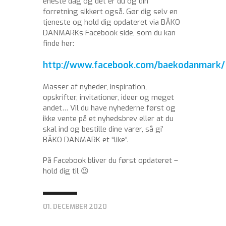
eneste dag og det er du og din
forretning sikkert også. Gør dig selv en
tjeneste og hold dig opdateret via BÄKO
DANMARKs Facebook side, som du kan
finde her:
http://www.facebook.com/baekodanmark/
Masser af nyheder, inspiration,
opskrifter, invitationer, ideer og meget
andet… Vil du have nyhederne først og
ikke vente på et nyhedsbrev eller at du
skal ind og bestille dine varer, så gi’
BÄKO DANMARK et “like”.
På Facebook bliver du først opdateret –
hold dig til 😉
01. DECEMBER 2020