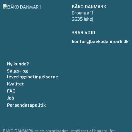
BÄKO DANMARK
Broenge 11
2635 Ishøj
3969 4010
kontor@baekodanmark.dk
Ny kunde?
Salgs- og
leveringsbetingelserne
Kvalitet
FAQ
Job
Persondatapolitik
BÄKO DANMARK er en organisation, etableret af bagere, for