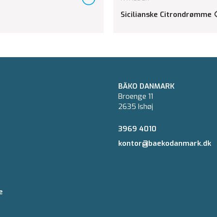
Sicilianske Citrondrømme 
BÄKO DANMARK
Broenge 11
2635 Ishøj
3969 4010
kontor@baekodanmark.dk
e