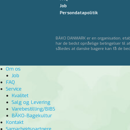
Job
Persondatapolitik
BÄKO DANMARK er en organisation, etabl
har de bedst opnåelige betingelser til a
således at danske bagere kan få de bedst
Om os
Job
FAQ
Service
Kvalitet
Salg og Levering
Varebestilling/BIBS
BÄKO-Bagekultur
Kontakt
Samarbejdspartnere