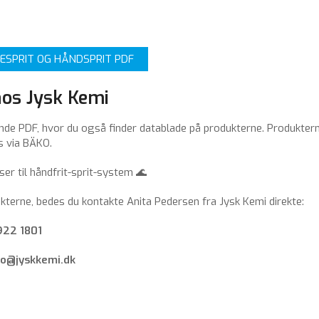
SPRIT OG HÅNDSPRIT PDF
hos Jysk Kemi
de PDF, hvor du også finder datablade på produkterne. Produktern
 via BÄKO.
er til håndfrit-sprit-system 🌊
kterne, bedes du kontakte Anita Pedersen fra Jysk Kemi direkte:
922 1801
nfo@jyskkemi.dk