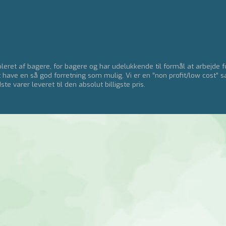
eret af bagere, for bagere og har udelukkende til formål at arbejde 
t have en så god forretning som mulig. Vi er en ”non profit/low cost” s
e varer leveret til den absolut billigste pris.