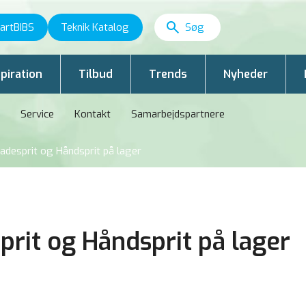
artBIBS
Teknik Katalog
piration
Tilbud
Trends
Nyheder
Service
Kontakt
Samarbejdspartnere
adesprit og Håndsprit på lager
prit og Håndsprit på lager