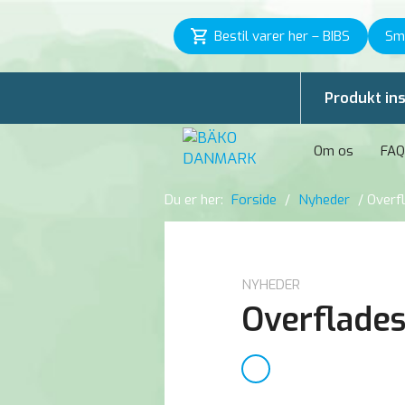
Bestil varer her – BIBS
Sm
Produkt ins
Om os
FAQ
Du er her:
Forside
/
Nyheder
/
Overfl
NYHEDER
Overflades