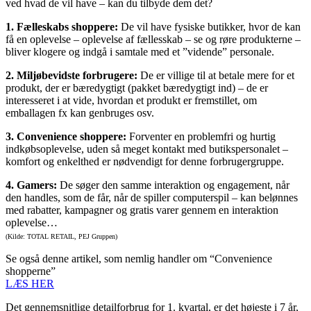
ved hvad de vil have – kan du tilbyde dem det?
1. Fælleskabs shoppere:
De vil have fysiske butikker, hvor de kan
få en oplevelse – oplevelse af fællesskab – se og røre produkterne –
bliver klogere og indgå i samtale med et ”vidende” personale.
2. Miljøbevidste forbrugere:
De er villige til at betale mere for et
produkt, der er bæredygtigt (pakket bæredygtigt ind) – de er
interesseret i at vide, hvordan et produkt er fremstillet, om
emballagen fx kan genbruges osv.
3. Convenience shoppere:
Forventer en problemfri og hurtig
indkøbsoplevelse, uden så meget kontakt med butikspersonalet –
komfort og enkelthed er nødvendigt for denne forbrugergruppe.
4. Gamers:
De søger den samme interaktion og engagement, når
den handles, som de får, når de spiller computerspil – kan belønnes
med rabatter, kampagner og gratis varer gennem en interaktion
oplevelse…
(Kilde: TOTAL RETAIL, PEJ Gruppen)
Se også denne artikel, som nemlig handler om “Convenience
shopperne”
LÆS HER
Det gennemsnitlige detailforbrug for 1. kvartal, er det højeste i 7 år,