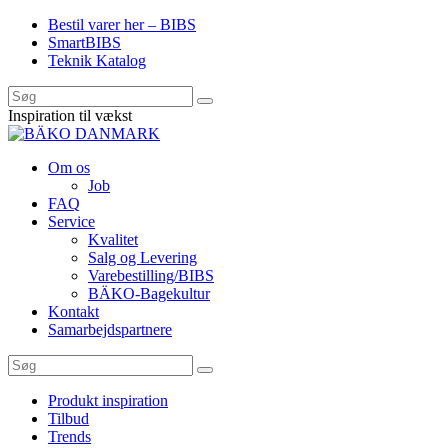
Bestil varer her – BIBS
SmartBIBS
Teknik Katalog
Inspiration til vækst
Om os
Job
FAQ
Service
Kvalitet
Salg og Levering
Varebestilling/BIBS
BÄKO-Bagekultur
Kontakt
Samarbejdspartnere
Produkt inspiration
Tilbud
Trends