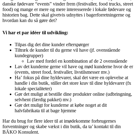
danske fødevare “events” vinder frem (festivaller, food trucks, street
food) og mange er mere og mere interesserede i lokale fødevare og
historien bag. Dette skal givetvis udnyttes i bagerforretningerne og
hvordan kan du så gøre det?
Vi har et par idéer til udvikling:
Tilpas dig det dine kunder efterspørger
Tiltræk de kunder til du gerne vil have (jf. ovenstående
kundegrupper)
Lav med fordel en kombination af de 2 ovenstående
Lav det kunderne gerne vil have og mød kunderne hvor de er
(events, street food, festivaller, livstilsmesser mv.)
Ha’ fokus på dine hyldevarer, skal det være en oplevelse at
handle i din butik, stiller det store krav til dine hyldevarer (fx
lokale specialiteter)
Gør det muligt at bestille dine produkter online (udbringning,
selvhent (færdig pakket) mv.)
Gør det muligt for kunderne at købe noget at dit
halvfabrikata til at bage hjemme
Har du brug for flere ideer til at imødekomme forbrugernes
forventninger og skabe vækst i din butik, da ta’ kontakt til din
BÄKO Konsulent.