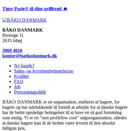
Tiger Paste® til dine grillbrød 🔥
BÄKO DANMARK
Broenge 11
2635 Ishøj
3969 4010
kontor@baekodanmark.dk
Ny kunde?
Salgs- og leveringsbetingelserne
Kvalitet
FAQ
Job
Persondatapolitik
BÄKO DANMARK er en organisation, etableret af bagere, for
bagere og har udelukkende til formål at arbejde for at danske bagere
har de bedst opnåelige betingelser til at have en så god forretning
som mulig. Vi er en ”non profit/low cost” salgsorganisation, således
at danske bagere kan få de bedste varer leveret til den absolut
billigste pris.