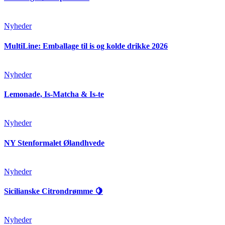
Nyheder
MultiLine: Emballage til is og kolde drikke 2026
Nyheder
Lemonade, Is-Matcha & Is-te
Nyheder
NY Stenformalet Ølandhvede
Nyheder
Sicilianske Citrondrømme 🍋
Nyheder