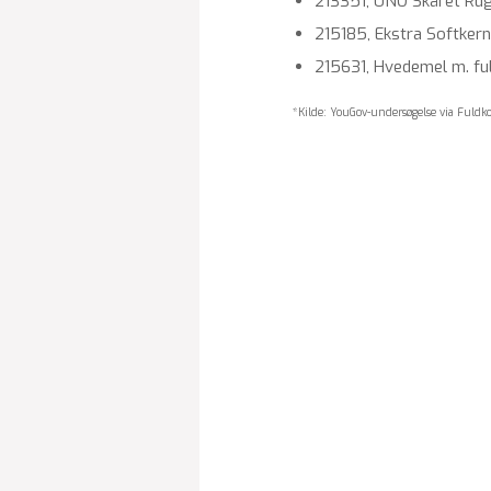
213351, UNO Skåret Ru
215185, Ekstra Softker
215631, Hvedemel m. f
*Kilde: YouGov-undersøgelse via Fuldk