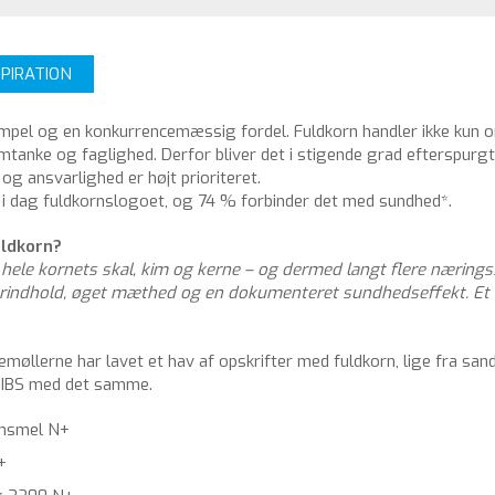
SPIRATION
tempel og en konkurrencemæssig fordel. Fuldkorn handler ikke kun 
omtanke og faglighed. Derfor bliver det i stigende grad efterspurg
 og ansvarlighed er højt prioriteret.
 i dag fuldkornslogoet, og 74 % forbinder det med sundhed*.
uldkorn?
 hele kornets skal, kim og kerne – og dermed langt flere nærings
iberindhold, øget mæthed og en dokumenteret sundhedseffekt. Et
møllerne har lavet et hav af opskrifter med fuldkorn, lige fra sand
 BIBS med det samme.
rnsmel N+
+