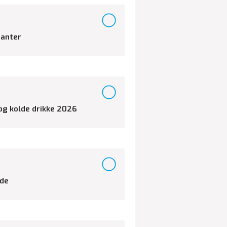
ianter
 og kolde drikke 2026
ede