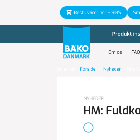
Bestil varer her – BIBS
Sm
Produkt ins
Om os
FAQ
Du er her:
Forside
/
Nyheder
/
HM: F
NYHEDER
HM: Fuldko