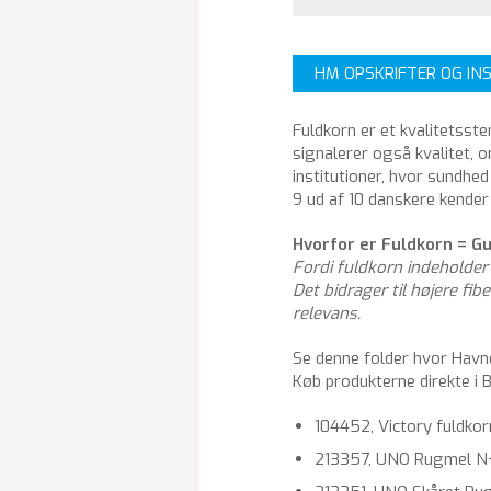
HM OPSKRIFTER OG IN
Fuldkorn er et kvalitetss
signalerer også kvalitet, 
institutioner, hvor sundhed
9 ud af 10 danskere kender
Hvorfor er Fuldkorn = G
Fordi fuldkorn indeholder
Det bidrager til højere f
relevans.
Se denne folder hvor Havne
Køb produkterne direkte i
104452, Victory fuldko
213357, UNO Rugmel N