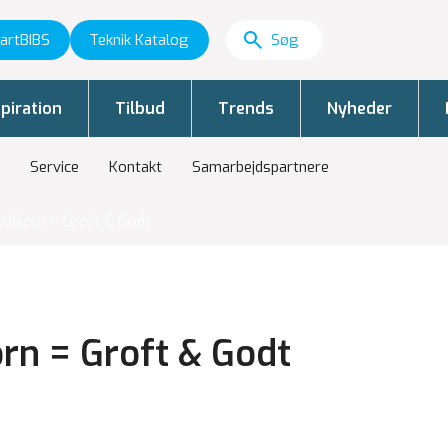
artBIBS
Teknik Katalog
piration
Tilbud
Trends
Nyheder
Service
Kontakt
Samarbejdspartnere
uldkorn = Groft & Godt
rn = Groft & Godt