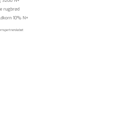
g 3200 N+
ne rugbrød
uldkorn 10% N+
ornspartnerskabet