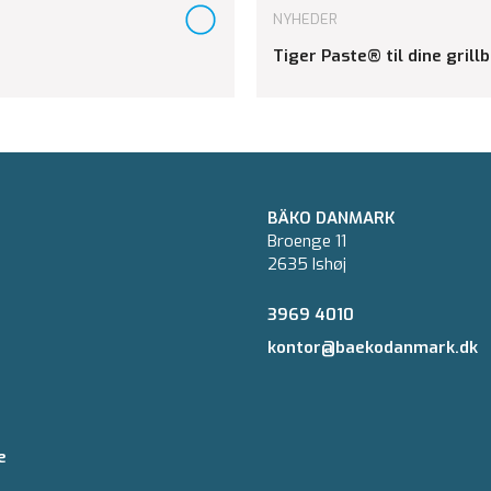
NYHEDER
Tiger Paste® til dine grill
BÄKO DANMARK
Broenge 11
2635 Ishøj
3969 4010
kontor@baekodanmark.dk
e