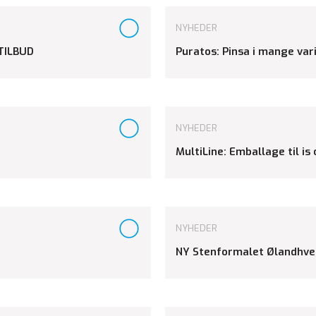
NYHEDER
TILBUD
Puratos: Pinsa i mange var
NYHEDER
MultiLine: Emballage til is
NYHEDER
NY Stenformalet Ølandhv