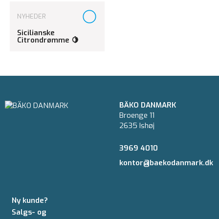
NYHEDER
Sicilianske
Citrondrømme 🍋
BÄKO DANMARK
Broenge 11
2635 Ishøj
3969 4010
kontor@baekodanmark.dk
Ny kunde?
Salgs- og