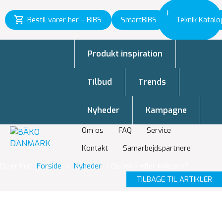
Inspiration
Bestil varer her – BIBS
SmartBIBS
Teknik Katalo
til vækst
Produkt inspiration
Tilbud
Trends
Nyheder
Kampagne
Om os
FAQ
Service
Kontakt
Samarbejdspartnere
Du er her:
Forside
/
Nyheder
/
Gluten – eller kviksølv?
TILBAGE TIL ARTIKLER