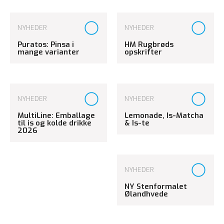
NYHEDER
NYHEDER
Puratos: Pinsa i
HM Rugbrøds
mange varianter
opskrifter
NYHEDER
NYHEDER
MultiLine: Emballage
Lemonade, Is-Matcha
til is og kolde drikke
& Is-te
2026
NYHEDER
NY Stenformalet
Ølandhvede