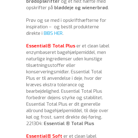
brødopskrifter
og et helt hæfte med
opskrifter på
bløddeje og wienerbrød
.
Prøv og se med i opskrifthæfterne for
inspiration – og bestil produkterne
direkte i
BIBS HER
.
Essential® Total Plus
er et clean label
enzymbaseret bagehjælpemiddel, men
naturlige ingredienser uden kunstige
tilsætningsstoffer eller
konserveringsmidler. Essential Total
Plus er til anvendelse i deje, hvor der
kræves ekstra tolerance og
bearbejdelighed. Essential Total Plus
forbedrer dejens styrke og stabilitet.
Essential Total Plus er dit generelle
allround bagehjælpemiddel, til deje over
køl og frost, samt direkte dej-føring.
221304:
Essential ® Total Plus
Essential® Soft
er et clean label