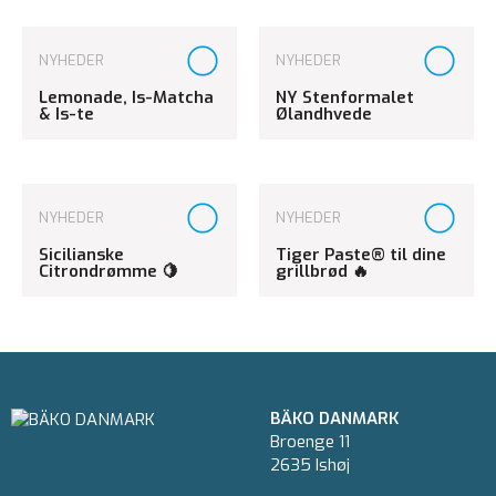
NYHEDER
NYHEDER
Lemonade, Is-Matcha
NY Stenformalet
& Is-te
Ølandhvede
NYHEDER
NYHEDER
Sicilianske
Tiger Paste® til dine
Citrondrømme 🍋
grillbrød 🔥
BÄKO DANMARK
Broenge 11
2635 Ishøj