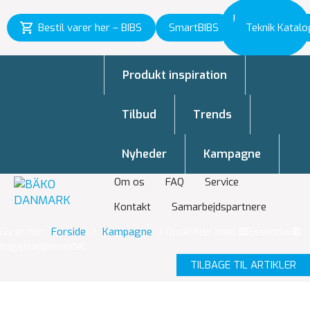
Inspiration
Bestil varer her – BIBS
SmartBIBS
Teknik Katalo
til vækst
Produkt inspiration
Tilbud
Trends
Nyheder
Kampagne
Om os
FAQ
Service
Kontakt
Samarbejdspartnere
Du er her:
Forside
/
Kampagne
/
Opskrifter med 🟥Essential🟥
bagehjælpemiddel
TILBAGE TIL ARTIKLER