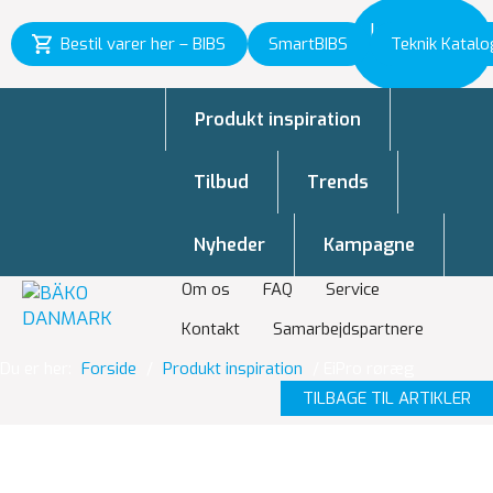
Inspiration
Bestil varer her – BIBS
SmartBIBS
Teknik Katalo
til vækst
Produkt inspiration
Tilbud
Trends
Nyheder
Kampagne
Om os
FAQ
Service
Kontakt
Samarbejdspartnere
Du er her:
Forside
/
Produkt inspiration
/
EiPro røræg
TILBAGE TIL ARTIKLER