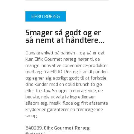
EIPRO RØRÆG
Smager så godt og er
så nemt at håndtere…
Ganske enkelt på panden – og så er det
klar. Eifix Gourmet røræg hører til de
mange innovative convenience-produkter
med æg fra EIPRO. Røræg klar til panden,
og egner sig særligt godt til at forkæle
dine kunder med en solid brunch to go
eller to stay. Smager fremragende, de
bedste, nøje udvalgte ingredienser
såsom æg, mælk, fløde og fint afstemte
krydderier garanterer en fremragende
smag.
540289,
Eifix Gourmet Røræg
,