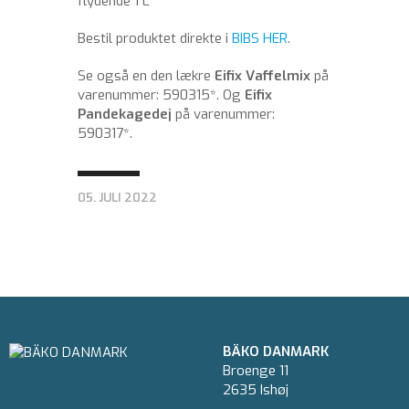
flydende 1 L
Bestil produktet direkte i
BIBS HER
.
Se også en den lækre
Eifix Vaffelmix
på
varenummer: 590315*. Og
Eifix
Pandekagedej
på varenummer:
590317*.
05. JULI 2022
BÄKO DANMARK
Broenge 11
2635 Ishøj