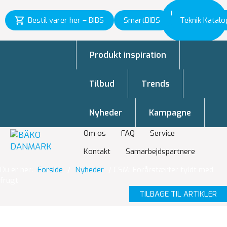
Inspiration
Bestil varer her – BIBS
SmartBIBS
Teknik Katalo
til vækst
Produkt inspiration
Tilbud
Trends
Nyheder
Kampagne
Om os
FAQ
Service
Kontakt
Samarbejdspartnere
Du er her:
Forside
/
Nyheder
/
CSM: Forårstærter fyldt med
frugt
TILBAGE TIL ARTIKLER