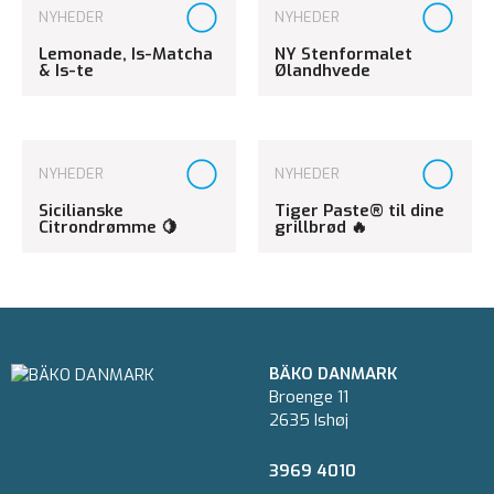
NYHEDER
NYHEDER
Lemonade, Is-Matcha
NY Stenformalet
& Is-te
Ølandhvede
NYHEDER
NYHEDER
Sicilianske
Tiger Paste® til dine
Citrondrømme 🍋
grillbrød 🔥
BÄKO DANMARK
Broenge 11
2635 Ishøj
3969 4010