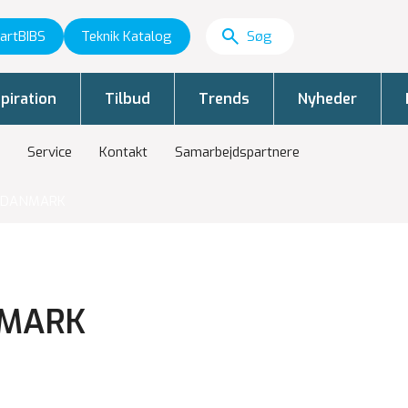
artBIBS
Teknik Katalog
piration
Tilbud
Trends
Nyheder
Service
Kontakt
Samarbejdspartnere
 DANMARK
NMARK