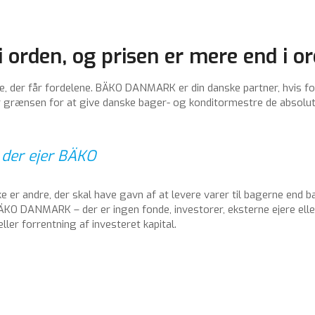
i orden, og prisen er mere end i o
e, der får fordelene. BÄKO DANMARK er din danske partner, hvis f
 grænsen for at give danske bager- og konditormestre de absolut 
 der ejer BÄKO
ikke er andre, der skal have gavn af at levere varer til bagerne end 
ÄKO DANMARK – der er ingen fonde, investorer, eksterne ejere ell
ler forrentning af investeret kapital.