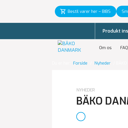
Bestil varer her – BIBS
Sm
Produkt ins
Om os
FAQ
Du er her:
Forside
/
Nyheder
/
BÄKO
NYHEDER
BÄKO DA