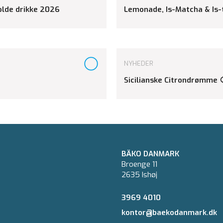
kolde drikke 2026
Lemonade, Is-Matcha & Is-
NYHEDER
Sicilianske Citrondrømme 
BÄKO DANMARK
Broenge 11
2635 Ishøj
3969 4010
kontor@baekodanmark.dk