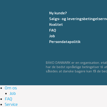
Ny kunde?
Salgs- og leveringsbetingelsern
Kvalitet
FAQ
Job
Persondatapolitik
BÄKO DANMARK er en organisation, etabl
har de bedst opnåelige betingelser til a
således at danske bagere kan få de bedst
Om os
Job
FAQ
Service