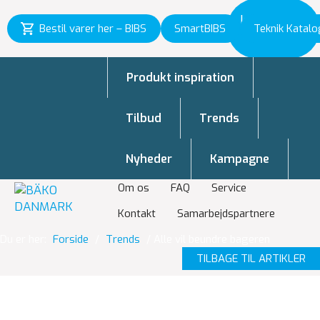
Inspiration
Bestil varer her – BIBS
SmartBIBS
Teknik Katalo
til vækst
Produkt inspiration
Tilbud
Trends
Nyheder
Kampagne
Om os
FAQ
Service
Kontakt
Samarbejdspartnere
Du er her:
Forside
/
Trends
/
Alle vil beundre bageren
TILBAGE TIL ARTIKLER