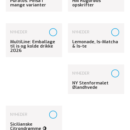
Puratos: Pinsa i
HM Rugbrøds
mange varianter
opskrifter
NYHEDER
NYHEDER
MultiLine: Emballage
Lemonade, Is-Matcha
til is og kolde drikke
& Is-te
2026
NYHEDER
NY Stenformalet
Ølandhvede
NYHEDER
Sicilianske
Citrondrømme 🍋