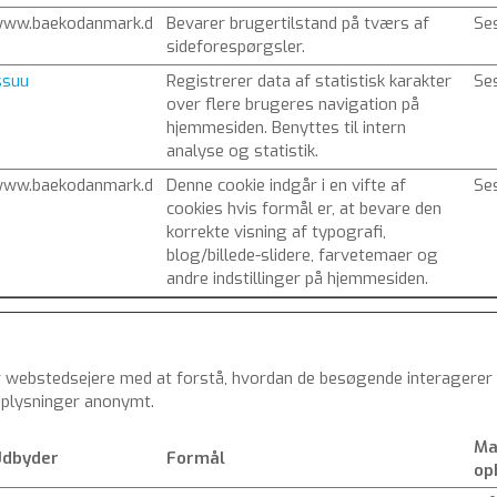
ww.baekodanmark.d
Bevarer brugertilstand på tværs af
Se
sideforespørgsler.
ssuu
Registrerer data af statistisk karakter
Se
over flere brugeres navigation på
hjemmesiden. Benyttes til intern
analyse og statistik.
ww.baekodanmark.d
Denne cookie indgår i en vifte af
Se
cookies hvis formål er, at bevare den
korrekte visning af typografi,
blog/billede-slidere, farvetemaer og
andre indstillinger på hjemmesiden.
er webstedsejere med at forstå, hvordan de besøgende interagere
oplysninger anonymt.
Ma
dbyder
Formål
op