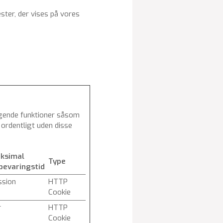
ster, der vises på vores
gende funktioner såsom
ordentligt uden disse
ksimal
Type
bevaringstid
ssion
HTTP
Cookie
r
HTTP
Cookie