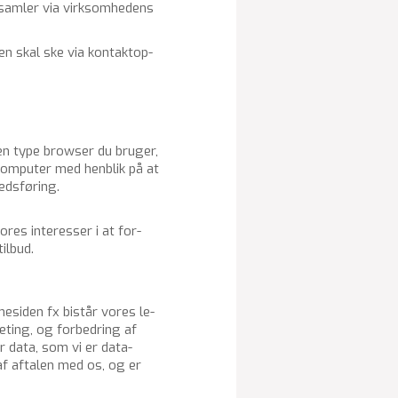
d­sam­ler via virk­som­he­dens
­den skal ske via kon­tak­top­
ken type brow­ser du bru­ger,
com­pu­ter med hen­blik på at
eds­fø­ring.
ores in­ter­es­ser i at for­
il­bud.
­mesi­den fx bi­står vores le­
­ge­ting, og for­bed­ring af
r data, som vi er da­ta­
 af af­ta­len med os, og er