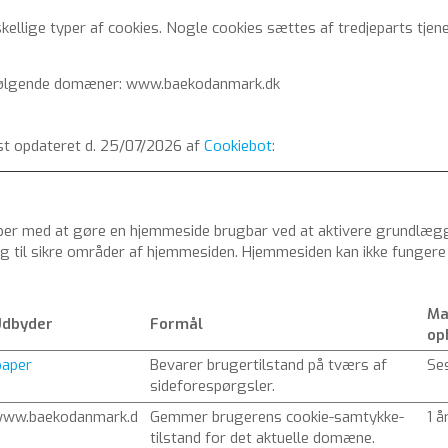
ellige typer af cookies. Nogle cookies sættes af tredjeparts tjene
 følgende domæner: www.baekodanmark.dk
dst opdateret d. 25/07/2026 af
Cookiebot
:
per med at gøre en hjemmeside brugbar ved at aktivere grundlæg
g til sikre områder af hjemmesiden. Hjemmesiden kan ikke fungere 
Ma
dbyder
Formål
op
paper
Bevarer brugertilstand på tværs af
Se
sideforespørgsler.
ww.baekodanmark.d
Gemmer brugerens cookie-samtykke-
1 å
tilstand for det aktuelle domæne.