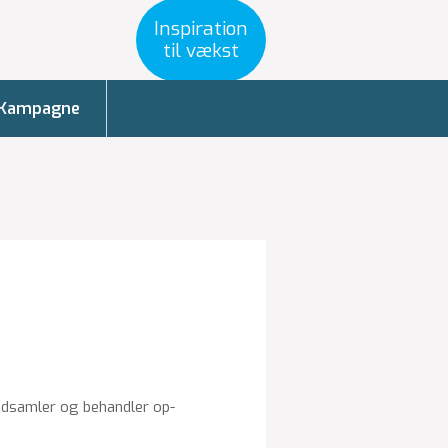
Inspiration
til vækst
Kampagne
nd­sam­ler og be­hand­ler op­