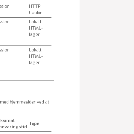
ssion
HTTP
Cookie
ssion
Lokalt
HTML-
lager
ssion
Lokalt
HTML-
lager
r med hjemmesider ved at
ksimal
Type
bevaringstid