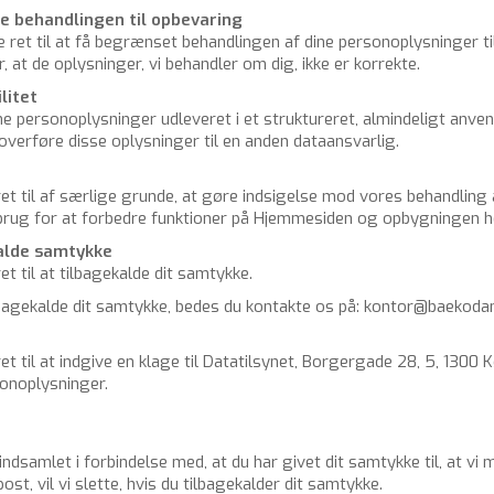
e be­hand­lin­gen til op­be­va­ring
de ret til at få be­græn­set be­hand­lin­gen af dine per­so­nop­lys­nin­ger 
 at de op­lys­nin­ger, vi be­hand­ler om dig, ikke er kor­rek­te.
li­tet
e per­so­nop­lys­nin­ger ud­le­ve­ret i et struk­tu­re­ret, al­min­de­ligt an­
ver­fø­re disse op­lys­nin­ger til en anden da­ta­ansvar­lig.
ret til af sær­li­ge grun­de, at gøre ind­si­gel­se mod vores be­hand­ling a
brug for at for­bed­re funk­tio­ner på Hjem­mesi­den og op­byg­nin­gen her
kal­de samtyk­ke
et til at til­ba­ge­kal­de dit samtyk­ke.
l­ba­ge­kal­de dit samtyk­ke, bedes du kon­tak­te os på: kontor@baekod
ret til at ind­gi­ve en klage til Da­ta­til­sy­net, Bor­ger­ga­de 28, 5, 13
­nop­lys­nin­ger.
ind­sam­let i for­bin­del­se med, at du har givet dit samtyk­ke til, at v
t, vil vi slet­te, hvis du til­ba­ge­kal­der dit samtyk­ke.