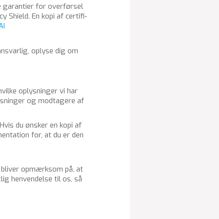
 ga­ran­ti­er for over­før­sel
cy Shield. En kopi af cer­ti­fi­
AI
nsvar­lig, op­ly­se dig om
il­ke op­lys­nin­ger vi har
­lys­nin­ger og mod­ta­ge­re af
. Hvis du øn­sker en kopi af
en­ta­tion for, at du er den
du bli­ver op­mærk­som på, at
­lig hen­ven­del­se til os, så