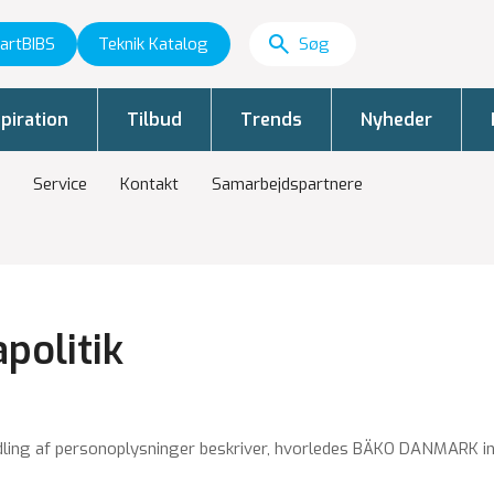
artBIBS
Teknik Katalog
piration
Tilbud
Trends
Nyheder
Service
Kontakt
Samarbejdspartnere
politik
d­ling af per­so­nop­lys­nin­ger be­skri­ver, hvor­le­des BÄKO DANMARK i