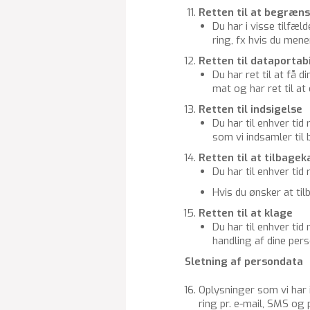
Ret­ten til at be­græn­s
Du har i visse til­fæl­
ring, fx hvis du mener,
Ret­ten til da­ta­porta­bi­
Du har ret til at få din
mat og har ret til at o
Ret­ten til ind­si­gel­se
Du har til en­hver tid 
som vi ind­sam­ler til 
Ret­ten til at til­ba­ge­
Du har til en­hver tid r
Hvis du øn­sker at ti
Ret­ten til at klage
Du har til en­hver tid 
hand­ling af dine per­so
Slet­ning af per­son­da­ta
Op­lys­nin­ger som vi har 
ring pr. e-mail, SMS og pos