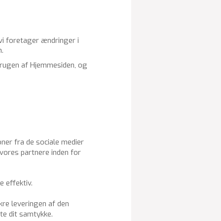
vi fo­re­ta­ger æn­drin­ger i
n.
e bru­gen af Hjem­mesi­den, og
oner fra de sociale medier
 vores partnere inden for
 effektiv.
kre leveringen af den
te dit samtykke.