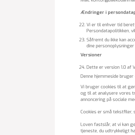
Æn­drin­ger i per­son­da­ta­p
Vi er til en­hver tid be­ret
Per­son­da­ta­po­li­tik­ke
Så­fremt du ikke kan ac­ce
dine per­so­nop­lys­nin­ger
Ver­sio­ner
Dette er ver­sion 1.0 af Vi
Denne hjemmeside bruger 
Vi bruger cookies til at gø
og til at analysere vores 
annoncering på sociale me
Cookies er små tekstfiler,
Loven fastslår, at vi kan 
tjeneste, du udtrykkeligt h