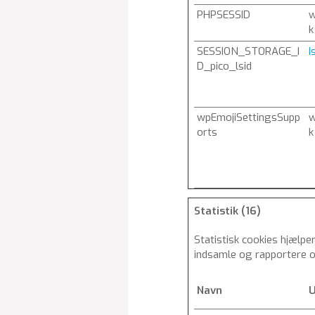
PHPSESSID
w
k
SESSION_STORAGE_I
I
D_pico_lsid
wpEmojiSettingsSupp
w
orts
k
Statistik (16)
Statistisk cookies hjælp
indsamle og rapportere 
Navn
U