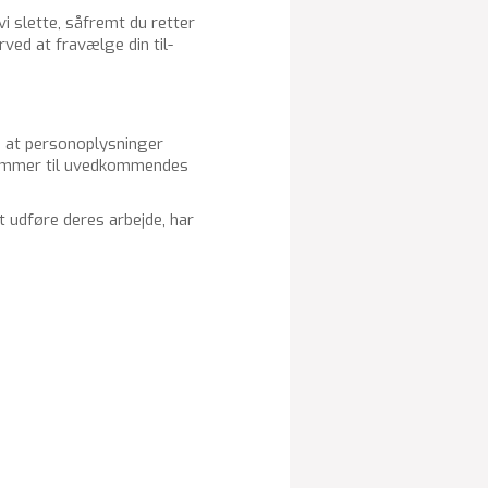
vi slet­te, så­fremt du ret­ter
­ved at fra­væl­ge din til­
 at per­so­nop­lys­nin­ger
 kom­mer til uved­kom­men­des
 ud­fø­re deres ar­bej­de, har