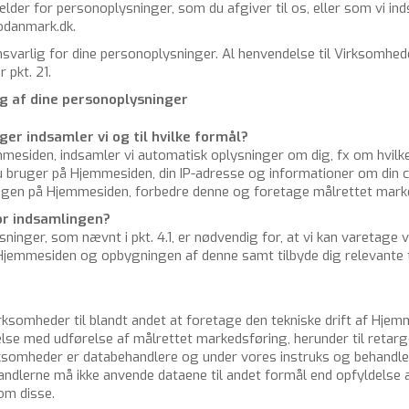
 gæl­der for per­so­nop­lys­nin­ger, som du af­gi­ver til os, eller som vi in
odanmark.dk.
svar­lig for dine per­so­nop­lys­nin­ger. Al hen­ven­del­se til Virk­som­he
r pkt. 21.
g af dine per­so­nop­lys­nin­ger
n­ger ind­sam­ler vi og til hvil­ke for­mål?
mesi­den, ind­sam­ler vi au­to­ma­tisk op­lys­nin­ger om dig, fx om hvil­
du bru­ger på Hjem­mesi­den, din IP-adres­se og in­for­ma­tio­ner om din 
rin­gen på Hjem­mesi­den, for­bed­re denne og fo­re­ta­ge må­l­ret­tet mar­k
r ind­sam­lin­gen?
s­nin­ger, som nævnt i pkt. 4.1, er nød­ven­dig for, at vi kan va­re­ta­ge v
Hjem­mesi­den og op­byg­nin­gen af denne samt til­by­de dig re­le­van­te t
irk­som­he­der til blandt andet at fo­re­ta­ge den tek­ni­ske drift af Hjem
el­se med ud­fø­rel­se af må­l­ret­tet mar­keds­fø­ring, her­un­der til re­t­ar
­som­he­der er da­ta­be­hand­le­re og under vores in­struks og be­hand­le
hand­ler­ne må ikke an­ven­de da­ta­e­ne til andet for­mål end op­fyl­del­se
d om disse.