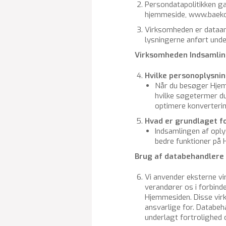
Per­son­da­ta­po­li­tik­ken
hjem­mesi­de, www.​baek
Virk­som­he­den er da­ta­an
lys­nin­ger­ne an­ført unde
Virk­som­he­den Ind­sam­lin
Hvil­ke per­so­nop­lys­ni
Når du be­sø­ger Hjem­
hvil­ke sø­ge­ter­mer 
op­ti­me­re kon­ver­te­
Hvad er grund­la­get fo
Ind­sam­lin­gen af op­ly
bed­re funk­tio­ner på 
Brug af da­ta­be­hand­le­re
Vi an­ven­der ek­ster­ne v
ve­ran­dø­rer os i for­bin­d
Hjem­mesi­den. Disse virk
ansvar­li­ge for. Da­ta­be­
un­der­lagt for­tro­lig­he