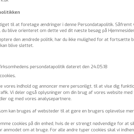
o­li­tik­ken
­ti­get til at fo­re­ta­ge æn­drin­ger i denne Per­son­da­ta­po­li­tik. Så­fremt 
n, vil du blive ori­en­te­ret om dette ved dit næste besøg på Hjem­mesi­de
p­te­re den æn­dre­de po­li­tik, har du ikke mu­lig­hed for at fort­sæt­t
 kan blive slet­tet.
rk­som­he­dens per­son­da­ta­po­li­tik da­te­ret den 24.05.18
cookies.
re vores indhold og annoncer mere personligt, til at vise dig funkti
trafik. Vi deler også oplysninger om din brug af vores website med
dier og med vores analysepartnere.
 som kan bruges af websteder til at gøre en brugers oplevelse mere
gemme cookies på din enhed, hvis de er strengt nødvendige for at si
ar anmodet om at bruge. For alle andre typer cookies skal vi indhen