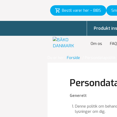
Bestil varer her – BIBS
Sm
Produkt ins
Om os
FAQ
Du er her:
Forside
/
Persondatapolitik
Persondata
Ge­ne­relt
Denne po­li­tik om be­han
lys­nin­ger om dig.