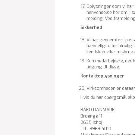
Op­lys­nin­ger som vi har i
hen­ven­del­se her om. I s
mel­ding. Ved fra­mel­ding
Sik­ker­hed
Vi har gen­nem­ført pas­sen
hæn­de­ligt eller ulov­lig
kend­skab eller mis­bru­g
Kun me­d­ar­bej­de­re, der 
ad­gang til disse.
Kon­tak­top­lys­nin­ger
Virksomheden er da­ta­ans
Hvis du har spørgs­mål eller b
BÄKO DANMARK
Broenge 11
2635 Ishøj
Tlf.: 3969 4010
Mail: kontor@baekodanmar