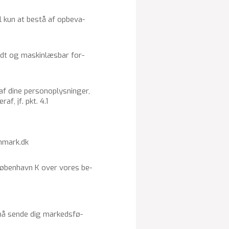
til kun at bestå af op­be­va­
vendt og ma­skin­læs­bar for­
f dine per­so­nop­lys­nin­ger,
af, jf. pkt. 4.1
anmark.dk
00 Kø­ben­havn K over vores be­
i må sende dig mar­keds­fø­