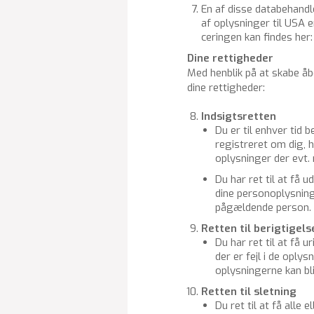
En af disse da­ta­be­hand­l
af op­lys­nin­ger til USA er
ce­rin­gen kan fin­des her
Dine ret­tig­he­der
Med hen­blik på at skabe åben
dine ret­tig­he­der:
Ind­sigts­ret­ten
Du er til en­hver tid b
re­gi­stre­ret om dig, hv
op­lys­nin­ger der evt
Du har ret til at få ud
dine per­so­nop­lys­ni
på­gæl­den­de per­son.
Ret­ten til be­rig­ti­gel­s
Du har ret til at få ur
der er fejl i de op­lys­
op­lys­nin­ger­ne kan bli
Ret­ten til slet­ning
Du ret til at få alle el