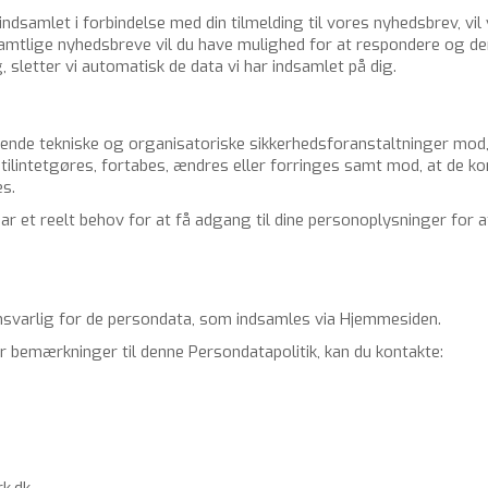
nd­sam­let i for­bin­del­se med din til­mel­ding til vores nyheds­brev, vil 
amt­li­ge nyheds­bre­ve vil du have mu­lig­hed for at re­spon­de­re og der
, slet­ter vi au­to­ma­tisk de data vi har ind­sam­let på dig.
­de tek­ni­ske og or­ga­ni­sa­to­ri­ske sik­ker­heds­for­an­stalt­nin­ger mod,
t til­in­tet­gø­res, forta­bes, æn­dres eller for­rin­ges samt mod, at de
es.
har et reelt behov for at få ad­gang til dine per­so­nop­lys­nin­ger for at
var­lig for de per­son­da­ta, som ind­sam­les via Hjem­mesi­den.
e­mærk­nin­ger til denne Per­son­da­ta­po­li­tik, kan du kon­tak­te:
k.dk