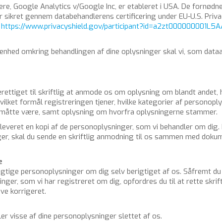
e­re, Goog­le Ana­ly­ti­cs v/Goog­le Inc, er etab­le­ret i USA. De for­nød­ne
 sik­ret gen­nem da­ta­be­hand­le­rens cer­ti­fi­ce­ring under EU-U.S. Pri­va­
:
https://​www.​privacyshield.​gov/​participant?​id=a2zt000000001L5A
­hed om­kring be­hand­lin­gen af dine op­lys­nin­ger skal vi, som da­ta­a
e­ret­ti­get til skrift­lig at an­mo­de os om op­lys­ning om blandt andet, hv
il­ket for­mål re­gi­stre­rin­gen tje­ner, hvil­ke ka­te­go­ri­er af per­so­nop
. måtte være, samt op­lys­ning om hvor­fra op­lys­nin­ger­ne stam­mer.
­le­ve­ret en kopi af de per­so­nop­lys­nin­ger, som vi be­hand­ler om dig
n­ger, skal du sende en skrift­lig an­mod­ning til os sam­men med do­ku­m
e
ig­ti­ge per­so­nop­lys­nin­ger om dig selv be­rig­ti­get af os. Så­fremt 
nin­ger, som vi har re­gi­stre­ret om dig, op­for­dres du til at rette skrift
ve kor­ri­ge­ret.
ler visse af dine per­so­nop­lys­nin­ger slet­tet af os.