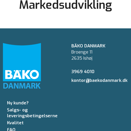
Markedsudvikling
BÄKO DANMARK
Broenge 11
2635 Ishøj
3969 4010
kontor@baekodanmark.dk
Ny kunde?
Salgs- og
leveringsbetingelserne
Kvalitet
FAQ