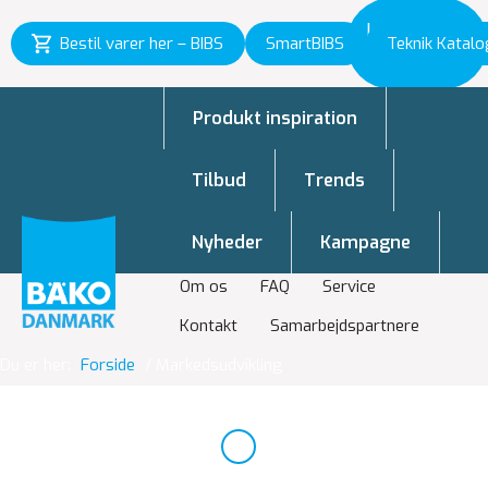
Inspiration
Bestil varer her – BIBS
SmartBIBS
Teknik Katalo
til vækst
Produkt inspiration
Tilbud
Trends
Nyheder
Kampagne
Om os
FAQ
Service
Kontakt
Samarbejdspartnere
Du er her:
Forside
/
Markedsudvikling