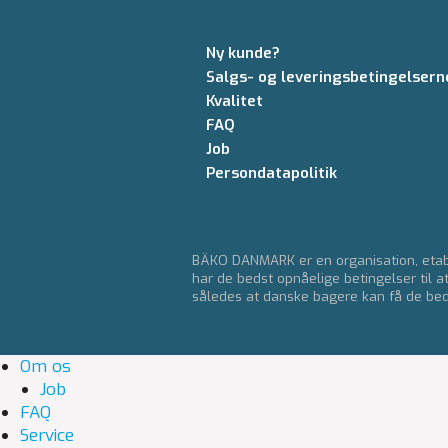
Ny kunde?
Salgs- og leveringsbetingelsern
Kvalitet
FAQ
Job
Persondatapolitik
BÄKO DANMARK er en organisation, etabl
har de bedst opnåelige betingelser til a
således at danske bagere kan få de bedst
Om os
Job
FAQ
Service