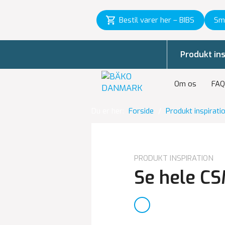
Bestil varer her – BIBS
Sm
Produkt ins
Om os
FAQ
Du er her:
Forside
/
Produkt inspirati
PRODUKT INSPIRATION
Se hele CS