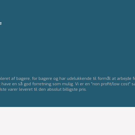
e
eret af bagere, for bagere og har udelukkende til formål at arbejde 
t have en så god forretning som mulig. Vi er en ”non profit/low cost” s
e varer leveret til den absolut billigste pris.