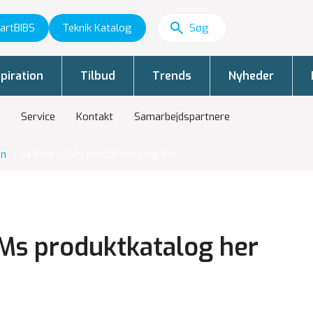
artBIBS
Teknik Katalog
piration
Tilbud
Trends
Nyheder
Service
Kontakt
Samarbejdspartnere
on
/
Se hele CSMs produktkatalog her
Ms produktkatalog her