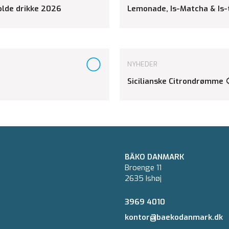
kolde drikke 2026
Lemonade, Is-Matcha & Is-
NYHEDER
Sicilianske Citrondrømme 
BÄKO DANMARK
Broenge 11
2635 Ishøj
3969 4010
kontor@baekodanmark.dk