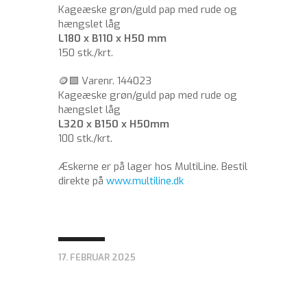
Kageæske grøn/guld pap med rude og
hængslet låg
L180 x B110 x H50 mm
150 stk./krt.
🪙🟩 Varenr. 144023
Kageæske grøn/guld pap med rude og
hængslet låg
L320 x B150 x H50mm
100 stk./krt.
Æskerne er på lager hos MultiLine. Bestil
direkte på
www.multiline.dk
17. FEBRUAR 2025