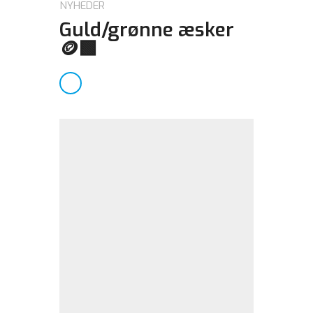
NYHEDER
Guld/grønne æsker
🪙🟩