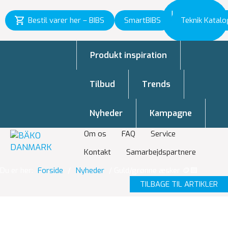
Inspiration
Bestil varer her – BIBS
SmartBIBS
Teknik Katalo
til vækst
Produkt inspiration
Tilbud
Trends
Nyheder
Kampagne
Om os
FAQ
Service
Kontakt
Samarbejdspartnere
Du er her:
Forside
/
Nyheder
/
Guld/grønne æsker 🪙🟩
TILBAGE TIL ARTIKLER