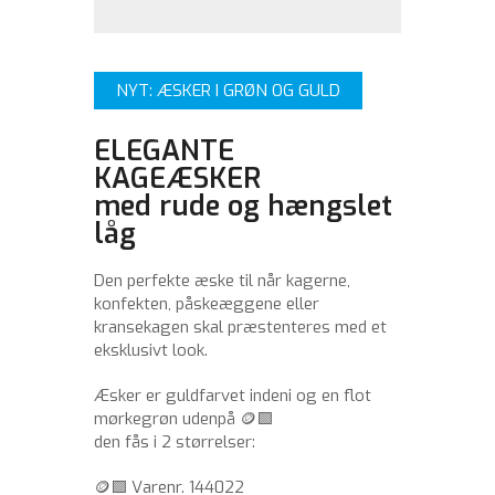
NYT: ÆSKER I GRØN OG GULD
ELEGANTE
KAGEÆSKER
med rude og hængslet
låg
Den perfekte æske til når kagerne,
konfekten, påskeæggene eller
kransekagen skal præstenteres med et
eksklusivt look.
Æsker er guldfarvet indeni og en flot
mørkegrøn udenpå 🪙🟩
den fås i 2 størrelser:
🪙🟩 Varenr. 144022