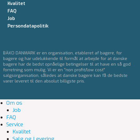
Kvalitet
FAQ
Job
Persondatapolitik
BÄKO DANMARK er en organisation, etableret af bagere, for
bagere og har udelukkende til formål at arbejde for at danske
bagere har de bedst opnåelige betingelser til at have en så god
forretning som mulig. Vi er en ”non profit/low cost”
salgsorganisation, således at danske bagere kan få de bedste
varer leveret til den absolut billigste pris.
Om os
Job
FAQ
Service
Kvalitet
Salg og Levering