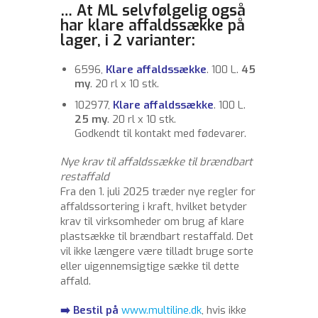
… At ML selvfølgelig også
har klare affaldssække på
lager, i 2 varianter:
6596,
Klare affaldssække
. 100 L.
45
my
. 20 rl x 10 stk.
102977,
Klare affaldssække
. 100 L.
25 my
. 20 rl x 10 stk.
Godkendt til kontakt med fødevarer.
Nye krav til affaldssække til brændbart
restaffald
Fra den 1. juli 2025 træder nye regler for
affaldssortering i kraft, hvilket betyder
krav til virksomheder om brug af klare
plastsække til brændbart restaffald. Det
vil ikke længere være tilladt bruge sorte
eller uigennemsigtige sække til dette
affald.
➡️ Bestil på
www.multiline.dk
, hvis ikke