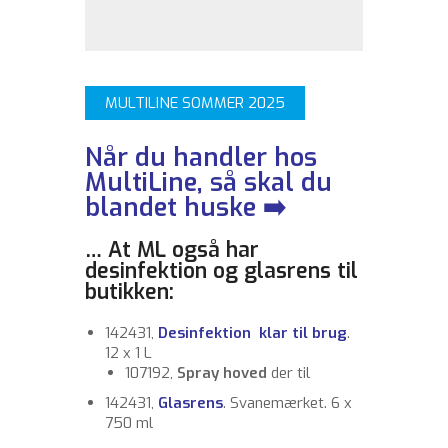
MULTILINE SOMMER 2025
Når du handler hos
MultiLine, så skal du
blandet huske ➡️
… At ML også har
desinfektion og glasrens til
butikken:
142431,
Desinfektion klar til brug
.
12 x 1 L
107192,
Spray hoved
der til
142431,
Glasrens
. Svanemærket. 6 x
750 ml