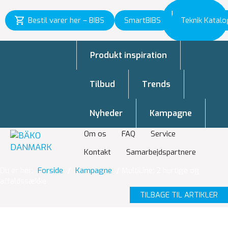
Inspiration
Bestil varer her – BIBS
SmartBIBS
Teknik Katalo
til vækst
Produkt inspiration
Tilbud
Trends
Nyheder
Kampagne
Om os
FAQ
Service
Kontakt
Samarbejdspartnere
Du er her:
Forside
/
Kampagne
/
MultiLine: 2 hurtige og
affaldssække
TILBAGE TIL ARTIKLER