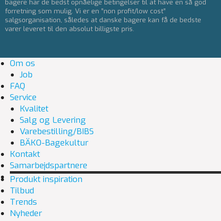
bagere har de bedst opnåelige betingelser til at have en så god
forretning som mulig. Vi er en ”non profit/low cost”
salgsorganisation, således at danske bagere kan få de bedste
varer leveret til den absolut billigste pris.
Om os
Job
FAQ
Service
Kvalitet
Salg og Levering
Varebestilling/BIBS
BÄKO-Bagekultur
Kontakt
Samarbejdspartnere
Produkt inspiration
Tilbud
Trends
Nyheder