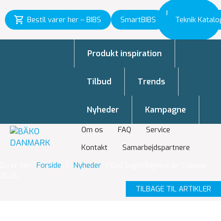
Inspiration
Bestil varer her – BIBS
SmartBIBS
Teknik Katalo
til vækst
Produkt inspiration
Tilbud
Trends
Nyheder
Kampagne
Om os
FAQ
Service
Kontakt
Samarbejdspartnere
Du er her:
Forside
/
Nyheder
/
Co2 logistikgebyr pr 1. januar
2026
TILBAGE TIL ARTIKLER