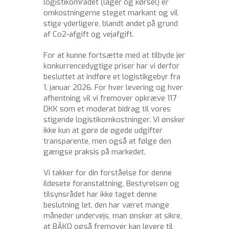
logistikområdet (lager og kørsel) er
omkostningerne steget markant og vil
stige yderligere, blandt andet på grund
af Co2-afgift og vejafgift.
For at kunne fortsætte med at tilbyde jer
konkurrencedygtige priser har vi derfor
besluttet at indføre et logistikgebyr fra
1. januar 2026. For hver levering og hver
afhentning vil vi fremover opkræve 117
DKK som et moderat bidrag til vores
stigende logistikomkostninger. Vi ønsker
ikke kun at gøre de øgede udgifter
transparente, men også at følge den
gængse praksis på markedet.
Vi takker for din forståelse for denne
ildesete foranstaltning. Bestyrelsen og
tilsynsrådet har ikke taget denne
beslutning let, den har været mange
måneder undervejs, man ønsker at sikre,
at BÄKO også fremover kan levere til