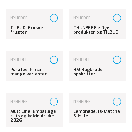
NYHEDER
NYHEDER
TILBUD: Frosne
THUNBERG > Nye
frugter
produkter og TILBUD
NYHEDER
NYHEDER
Puratos: Pinsa i
HM Rugbrøds
mange varianter
opskrifter
NYHEDER
NYHEDER
MultiLine: Emballage
Lemonade, Is-Matcha
til is og kolde drikke
& Is-te
2026