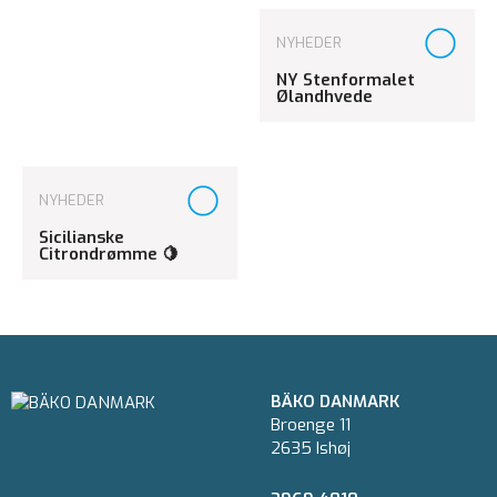
NYHEDER
NY Stenformalet
Ølandhvede
NYHEDER
Sicilianske
Citrondrømme 🍋
BÄKO DANMARK
Broenge 11
2635 Ishøj