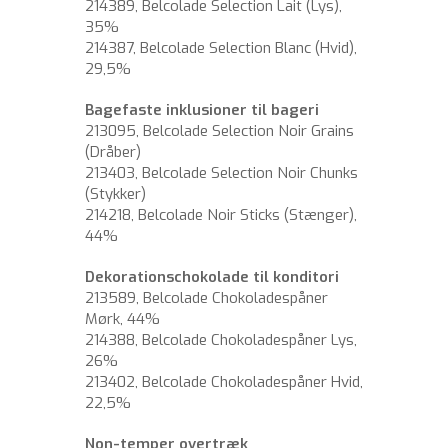
214389, Belcolade Selection Lait (Lys),
35%
214387, Belcolade Selection Blanc (Hvid),
29,5%
Bagefaste inklusioner til bageri
213095, Belcolade Selection Noir Grains
(Dråber)
213403, Belcolade Selection Noir Chunks
(Stykker)
214218, Belcolade Noir Sticks (Stænger),
44%
Dekorationschokolade til konditori
213589, Belcolade Chokoladespåner
Mørk, 44%
214388, Belcolade Chokoladespåner Lys,
26%
213402, Belcolade Chokoladespåner Hvid,
22,5%
Non-temper overtræk