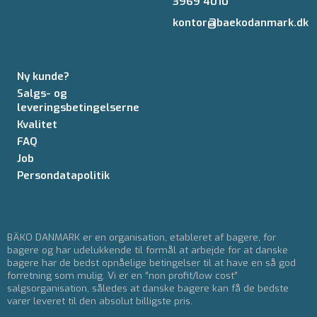
3969 4010
kontor@baekodanmark.dk
Ny kunde?
Salgs- og
leveringsbetingelserne
Kvalitet
FAQ
Job
Persondatapolitik
BÄKO DANMARK er en organisation, etableret af bagere, for
bagere og har udelukkende til formål at arbejde for at danske
bagere har de bedst opnåelige betingelser til at have en så god
forretning som mulig. Vi er en ”non profit/low cost”
salgsorganisation, således at danske bagere kan få de bedste
varer leveret til den absolut billigste pris.