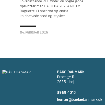
I ovenstående PDF finder du nogle gode
opskrifter med BÄKO BAGESTÆRK. Fx
Baguette, Filonebrød og andre
koldhævede brød og stykker.
04. FEBRUAR 2026
BÄKO DANMARK
Broenge 11
2635 Ishøj
3969 4010
kontor@baekodanmark.dk