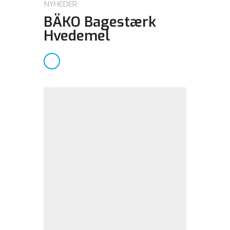
NYHEDER
BÄKO Bagestærk
Hvedemel