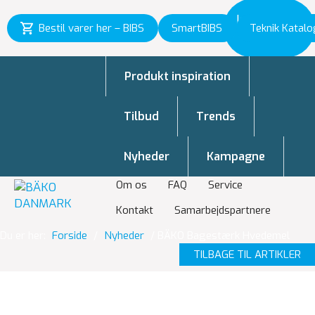
Inspiration
Bestil varer her – BIBS
SmartBIBS
Teknik Katalo
til vækst
Produkt inspiration
Tilbud
Trends
Nyheder
Kampagne
Om os
FAQ
Service
Kontakt
Samarbejdspartnere
Du er her:
Forside
/
Nyheder
/
BÄKO Bagestærk Hvedemel
TILBAGE TIL ARTIKLER