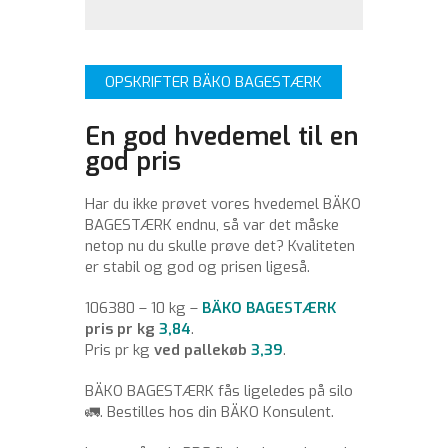
OPSKRIFTER BÄKO BAGESTÆRK
En god hvedemel til en
god pris
Har du ikke prøvet vores hvedemel BÄKO
BAGESTÆRK endnu, så var det måske
netop nu du skulle prøve det? Kvaliteten
er stabil og god og prisen ligeså.
106380 – 10 kg –
BÄKO BAGESTÆRK
pris pr kg
3,84
.
Pris pr kg
ved pallekøb
3,39
.
BÄKO BAGESTÆRK fås ligeledes på silo
🚛. Bestilles hos din BÄKO Konsulent.